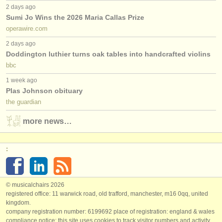
2 days ago
Sumi Jo Wins the 2026 Maria Callas Prize
operawire.com
2 days ago
Doddington luthier turns oak tables into handcrafted violins
bbc
1 week ago
Plas Johnson obituary
the guardian
more news…
:
© musicalchairs 2026
registered office: 11 warwick road, old trafford, manchester, m16 0qq, united
kingdom.
company registration number: ​6199692 place of registration: england & wales
compliance notice: ​this site uses cookies to track visitor numbers and activity