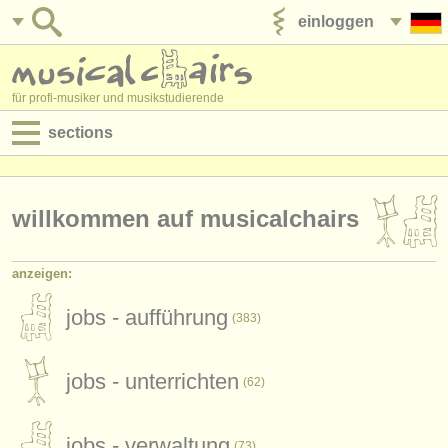
einloggen
anzeige veröffentlichen
für profi-musiker und musikstudierende
sections
anzeigen:
jobs - aufführung
willkommen auf musicalchairs
jobs - unterrichten
anzeigen:
jobs - verwaltung
jobs - aufführung
(383)
degree courses
jobs - unterrichten
kurse
(62)
musikwettbewerbe
jobs - verwaltung
(73)