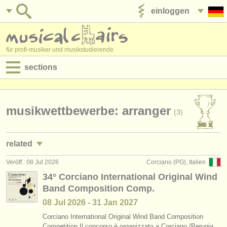
einloggen
anzeige veröffentlichen
für profi-musiker und musikstudierende
sections
anzeigen:
jobs - aufführung
musikwettbewerbe: arranger
(3)
jobs - unterrichten
related
jobs - verwaltung
Veröff.: 08 Jul 2026
Corciano (PG), Italien
jobs - unterrichten: komponist/
in
(2)
degree courses
34° Corciano International Original Wind
Band Composition Comp.
kurse/
masterclass komposition
(9)
kurse
08 Jul
2026
-
31 Jan
2027
degree courses: komponist/
in
(8)
musikwettbewerbe
Corciano International Original Wind Band Composition
Competition Il concorso è organizzato a Corciano (Perugia,