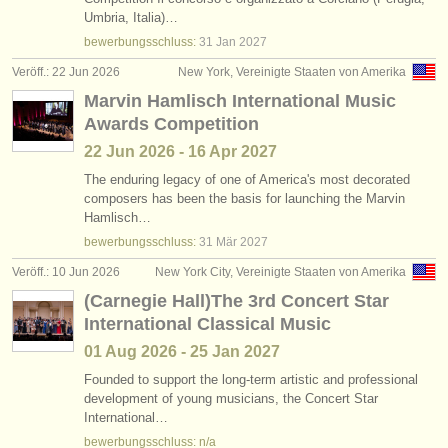
wettbewerb komposition
(56)
Umbria, Italia)…
instrumentenverkauf
bewerbungsschluss:
31 Jan
2027
gestohlene instrumente
Veröff.: 22 Jun 2026
New York, Vereinigte Staaten von Amerika
Marvin Hamlisch International Music
verzeichnisse:
Awards Competition
orchester
22 Jun
2026
-
16 Apr
2027
musikhochschulen
The enduring legacy of one of America's most decorated
composers has been the basis for launching the Marvin
Hamlisch…
jugendorchester
bewerbungsschluss:
31 Mär
2027
musicalchairs:
Veröff.: 10 Jun 2026
New York City, Vereinigte Staaten von Amerika
über musicalchairs
(Carnegie Hall)The 3rd Concert Star
International Classical Music
kontakt
01 Aug
2026
-
25 Jan
2027
rss feeds
Founded to support the long-term artistic and professional
development of young musicians, the Concert Star
International…
nachrichten in der klassischen musik
bewerbungsschluss: n/a