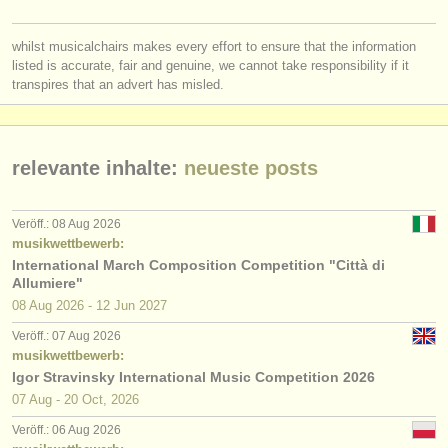
verlage:
anzeige veröffentlichen
whilst musicalchairs makes every effort to ensure that the information
listed is accurate, fair and genuine, we cannot take responsibility if it
transpires that an advert has misled.
find out about our
ATS
ATS
faq
relevante inhalte:
neueste posts
einloggen
Veröff.: 08 Aug 2026
musikwettbewerb:
International March Composition Competition "Città di
Allumiere"
08 Aug
2026
-
12 Jun
2027
Veröff.: 07 Aug 2026
musikwettbewerb:
Igor Stravinsky International Music Competition 2026
07 Aug - 20 Oct, 2026
Veröff.: 06 Aug 2026