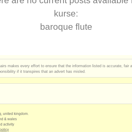
re are no current posts available 
rses: flöte
(10)
kurse:
rses: baroque flute
(2)
baroque flute
rses: volks/
trad schnabelflöte/
flöte
(1)
bewerb
(23)
en flöte
(80)
airs makes every effort to ensure that the information listed is accurate, fair
nsibility if it transpires that an advert has misled.
ren
(162)
qq, united kingdom.
and & wales
d activity
policy