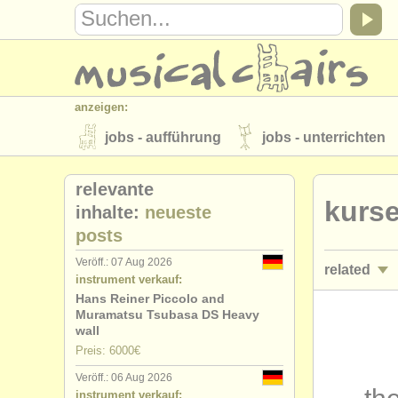
anzeigen:
jobs - aufführung
jobs - unterrichten
instrumentenverkauf
gestohlene inst
relevante
kurse
verzeichnisse:
inhalte:
neueste
posts
orchester
musikhochschulen
Veröff.: 07 Aug 2026
related
musicalchairs:
instrument verkauf:
über musicalchairs
kontakt
rss 
Hans Reiner Piccolo and
jobs - auff
Muramatsu Tsubasa DS Heavy
verlage:
wall
jobs - unte
Preis: 6000€
anzeige veröffentlichen
find out abou
Veröff.: 06 Aug 2026
kurse/
mast
instrument verkauf: