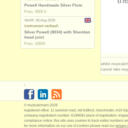
the
Powell Handmade Silver Flute
degree cou
Preis: 8000 €
Veröff.: 06 Aug 2026
degree cou
instrument verkauf:
Silver Powell (8034) with Sheridan
degree cou
head joint
Preis: £9000
flötenwett
kleinanzeig
whilst musicalch
cannot take respo
flöte verlo
:
© musicalchairs 2026
registered office: 11 warwick road, old trafford, manchester, m16 0
company registration number: ​6199692 place of registration: engl
compliance notice: ​this site uses cookies to track visitor numbers an
for more information on our use of cookies please read our
privacy 