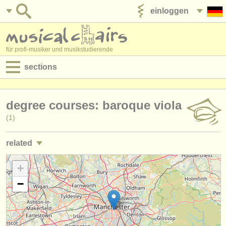
einloggen
anzeige veröffentlichen
für profi-musiker und musikstudierende
sections
anzeigen:
degree courses: baroque viola
jobs - aufführung
(1)
jobs - unterrichten
related
jobs - verwaltung
jobs - aufführung: bratsche
+
(45)
degree courses
−
jobs - unterrichten: bratsche
(2)
kurse
kurse/
masterclass bratsche
(18)
musikwettbewerbe