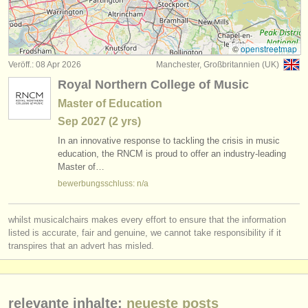
kurse: baroque viola
(2)
instrumentenverkauf
degree courses: bratsche
(11)
gestohlene instrumente
©
openstreetmap
Veröff.: 08 Apr 2026
Manchester, Großbritannien (UK)
wettbewerb bratsche
verzeichnisse:
(5)
Royal Northern College of Music
orchester
kleinanzeigen bratsche
(28)
Master of Education
Sep
2027
(2 yrs)
musikhochschulen
bratsche verloren
(44)
In an innovative response to tackling the crisis in music
jugendorchester
education, the RNCM is proud to offer an industry-leading
Master of…
musicalchairs:
bewerbungsschluss: n/a
über musicalchairs
whilst musicalchairs makes every effort to ensure that the information
kontakt
listed is accurate, fair and genuine, we cannot take responsibility if it
transpires that an advert has misled.
rss feeds
nachrichten in der klassischen musik
relevante inhalte:
neueste posts