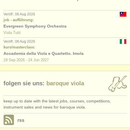
verlage:
anzeige veröffentlichen
Veröff.: 06 Aug 2026
job - aufführung:
find out about our
ATS
Evergreen Symphony Orchestra
Viola Tutti
ATS
faq
Veröff.: 06 Aug 2026
kurs/masterclass:
einloggen
Accademia della Viola e Quartetto. Imola
19 Sep
2026
-
24 Jun
2027
folgen sie uns:
baroque viola
keep up to date with the latest jobs, courses, competitions,
instrument sales and news for baroque viola.
rss