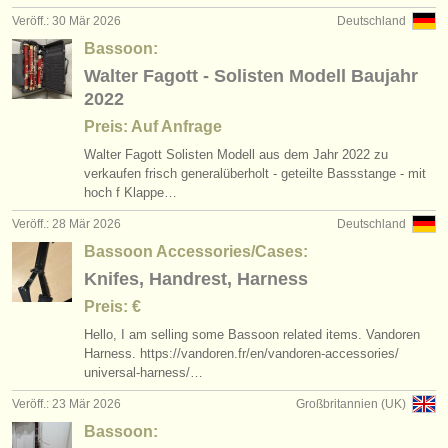
Veröff.: 30 Mär 2026
Deutschland
Bassoon:
Walter Fagott - Solisten Modell Baujahr
2022
Preis: Auf Anfrage
Walter Fagott Solisten Modell aus dem Jahr 2022 zu
verkaufen frisch generalüberholt - geteilte Bassstange - mit
hoch f Klappe…
Veröff.: 28 Mär 2026
Deutschland
Bassoon Accessories/Cases:
Knifes, Handrest, Harness
Preis: €
Hello, I am selling some Bassoon related items. Vandoren
Harness. https:/
/
vandoren.fr/
en/
vandoren-accessories/
universal-harness/
…
Veröff.: 23 Mär 2026
Großbritannien (UK)
Bassoon: