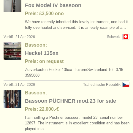
Fox Model IV bassoon
Preis: £3,500 ono
We have recently inherited this lovely instrument, and had it
fully overhauled and serviced. It is an early example of a…
Veröff.: 21 Apr 2026
Schweiz
Bassoon:
Heckel 135xx
Preis: on request
Zu verkaufen Heckel 135xx. Luzern/
Switzerland Tel. 079/
3595888
Veröff.: 21 Apr 2026
Tschechische Republik
Bassoon:
Bassoon PÜCHNER mod.23 for sale
Preis: 22.000,-€
I am selling a Püchner bassoon, model 23, serial number
12897. The instrument is in excellent condition and has been
played in a…