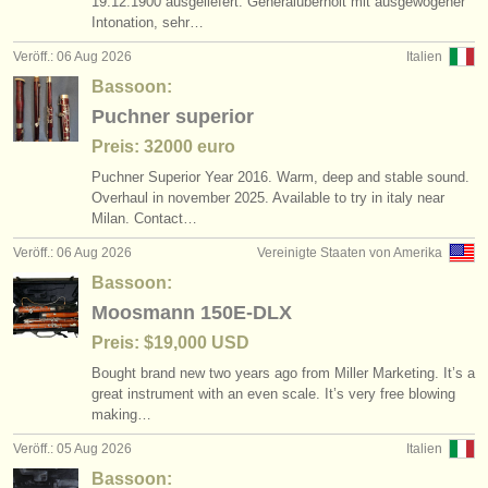
19.12.1900 ausgeliefert. Generalüberholt mit ausgewogener
degree courses: baroque bassoon
bassoon crook /
bocal
(1)
(3)
instrumentenverkauf
Intonation, sehr…
Veröff.: 06 Aug 2026
Italien
wettbewerb fagott
classical bassoon
(5)
(4)
gestohlene instrumente
Bassoon:
fagott verloren
verzeichnisse:
baroque bassoon
(51)
(1)
Puchner superior
orchester
Preis: 32000 euro
bassoon reed making accessories
(3)
Puchner Superior Year 2016. Warm, deep and stable sound.
musikhochschulen
Overhaul in november 2025. Available to try in italy near
bassoon reeds
(1)
Milan. Contact…
jugendorchester
bassoon accessories/
cases
Veröff.: 06 Aug 2026
Vereinigte Staaten von Amerika
(3)
musicalchairs:
Bassoon:
other
(1)
Moosmann 150E-DLX
über musicalchairs
Preis: $19,000 USD
kontakt
Bought brand new two years ago from Miller Marketing. It’s a
great instrument with an even scale. It’s very free blowing
rss feeds
making…
Veröff.: 05 Aug 2026
Italien
nachrichten in der klassischen musik
Bassoon: