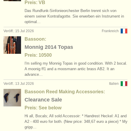
Preis: VB
Das Rundfunk-Sinfonieorchester Berlin trennt sich von
einem seiner Kontrafagotte. Sie erwerben ein Instrument in
optimal…
Veröff.: 15 Jul 2026
Frankreich
Bassoon:
Monnig 2014 Topas
Preis: 10500
I'm selling my Monnig Topas in good condition. With 2 bocal.
A moonig ff1 and a moosmann antic brass AB2. It an
advance…
Veröff.: 13 Jul 2026
Italien
Bassoon Reed Making Accessories:
Clearance Sale
Preis: See below
Hi all, Bocals; All sold Accessoir: * Handrest Heckel: A1 and
A2 - 400 euro for both. (New price: 348,67 euro a piece) * My
gripp…