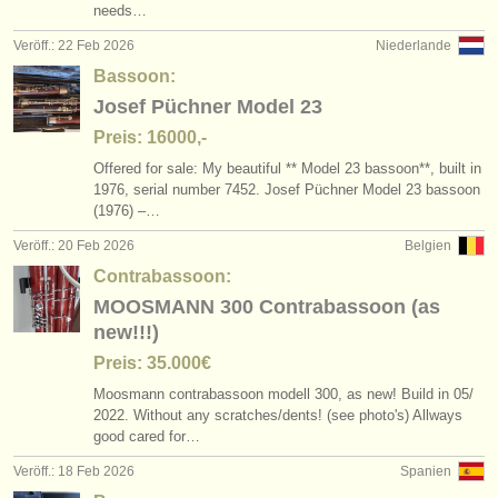
needs…
Veröff.: 22 Feb 2026
Niederlande
Bassoon:
Josef Püchner Model 23
Preis: 16000,-
Offered for sale: My beautiful ** Model 23 bassoon**, built in
1976, serial number 7452. Josef Püchner Model 23 bassoon
(1976) –…
Veröff.: 20 Feb 2026
Belgien
Contrabassoon:
MOOSMANN 300 Contrabassoon (as
new!!!)
Preis: 35.000€
Moosmann contrabassoon modell 300, as new! Build in 05/
2022. Without any scratches/
dents! (see photo's) Allways
good cared for…
Veröff.: 18 Feb 2026
Spanien