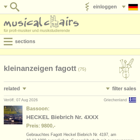
einloggen
anzeige veröffentlichen
für profi-musiker und musikstudierende
sections
anzeigen:
jobs - aufführung
kleinanzeigen fagott
(75)
jobs - unterrichten
related
filter sales
jobs - verwaltung
Veröff.: 07 Aug 2026
Griechenland
jobs - aufführung: fagott
bassoon family
(17)
(75)
degree courses
Bassoon:
kurse/
masterclass fagott
bassoon
HECKEL Biebrich Nr. 4XXX
(9)
(54)
kurse
Preis: 9800,-
degree courses: fagott
contrabassoon
(10)
(5)
musikwettbewerbe
Gebrauchtes Fagott Heckel Biebrich Nr. 4197, am