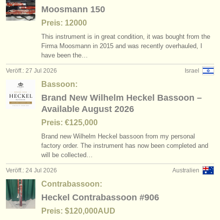
verlage:
Moosmann 150
anzeige veröffentlichen
Preis: 12000
This instrument is in great condition, it was bought from the
find out about our
ATS
Firma Moosmann in 2015 and was recently overhauled, I
have been the…
ATS
faq
Veröff.: 27 Jul 2026
Israel
Bassoon:
einloggen
Brand New Wilhelm Heckel Bassoon –
Available August 2026
Preis: €125,000
Brand new Wilhelm Heckel bassoon from my personal
factory order. The instrument has now been completed and
will be collected…
Veröff.: 24 Jul 2026
Australien
Contrabassoon:
Heckel Contrabassoon #906
Preis: $120,000AUD