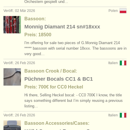
Orchestern gespielt und…
Veröff.: 02 Mär 2026
Polen
Bassoon:
Monnig Diamant 214 sn#18xxx
Preis: 18500
I'm offering for sale two pieces of G.Monnig Diamant 214
***** bassoon with serial number 18xxx. The bassoons are in
very good…
Veröff.: 26 Feb 2026
Italien
Bassoon Crook / Bocal:
Püchner Bocals CC1 & BC1
Preis: 700€ for CC0 Heckel
Hi there, Selling Heckel bocal: - CC0 700€ I know, the title
says something different but I’m simply reusing a previous
listing…
Veröff.: 26 Feb 2026
Italien
Bassoon Accessories/Cases: