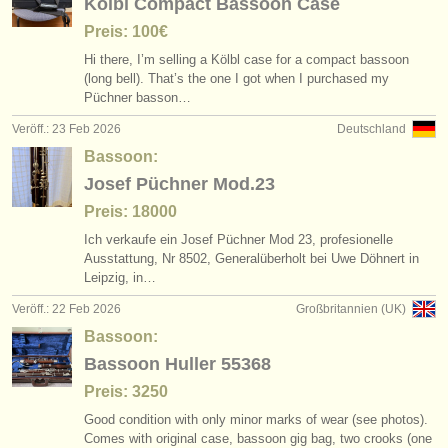
Kölbl Compact Bassoon Case
Preis: 100€
Hi there, I’m selling a Kölbl case for a compact bassoon
(long bell). That’s the one I got when I purchased my
Püchner basson…
Veröff.: 23 Feb 2026
Deutschland
Bassoon:
Josef Püchner Mod.23
Preis: 18000
Ich verkaufe ein Josef Püchner Mod 23, profesionelle
Ausstattung, Nr 8502, Generalüberholt bei Uwe Döhnert in
Leipzig, in…
Veröff.: 22 Feb 2026
Großbritannien (UK)
Bassoon:
Bassoon Huller 55368
Preis: 3250
Good condition with only minor marks of wear (see photos).
Comes with original case, bassoon gig bag, two crooks (one