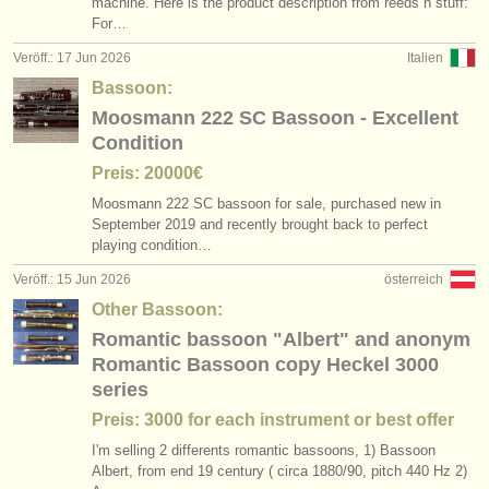
machine. Here is the product description from reeds n stuff:
For…
Veröff.: 17 Jun 2026
Italien
Bassoon:
Moosmann 222 SC Bassoon - Excellent
Condition
Preis: 20000€
Moosmann 222 SC bassoon for sale, purchased new in
September 2019 and recently brought back to perfect
playing condition…
Veröff.: 15 Jun 2026
österreich
Other Bassoon:
Romantic bassoon "Albert" and anonym
Romantic Bassoon copy Heckel 3000
series
Preis: 3000 for each instrument or best offer
I'm selling 2 differents romantic bassoons, 1) Bassoon
Albert, from end 19 century ( circa 1880/
90, pitch 440 Hz 2)