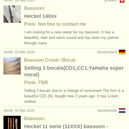
Veröff.: 06 Mai 2026
Schweiz
Bassoon:
Heckel 140xx
Preis: feel free to contact me
I am looking for a new owner for my bassoon. It has a
beautiful, dark and warm sound and has been my partner
through many…
Veröff.: 03 Mai 2026
Deutschland
Bassoon Crook / Bocal:
Selling 3 bocals(CD1,CC1,Yamaha super
vocal)
Preis: 750€
Selling 3 bocals due to a change of instrument The first is a
beautiful CD1 (N), bought new 2 years ago. It has a dark,
mellow…
Veröff.: 01 Mai 2026
Niederlande
Bassoon:
Heckel 11 serie (11XXX) bassoon -