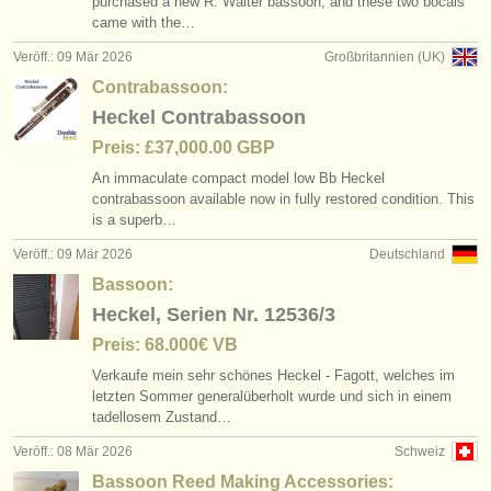
purchased a new R. Walter bassoon, and these two bocals
came with the…
Veröff.: 09 Mär 2026
Großbritannien (UK)
Contrabassoon:
Heckel Contrabassoon
Preis: £37,000.00 GBP
An immaculate compact model low Bb Heckel
contrabassoon available now in fully restored condition. This
is a superb…
Veröff.: 09 Mär 2026
Deutschland
Bassoon:
Heckel, Serien Nr. 12536/3
Preis: 68.000€ VB
Verkaufe mein sehr schönes Heckel - Fagott, welches im
letzten Sommer generalüberholt wurde und sich in einem
tadellosem Zustand…
Veröff.: 08 Mär 2026
Schweiz
Bassoon Reed Making Accessories: