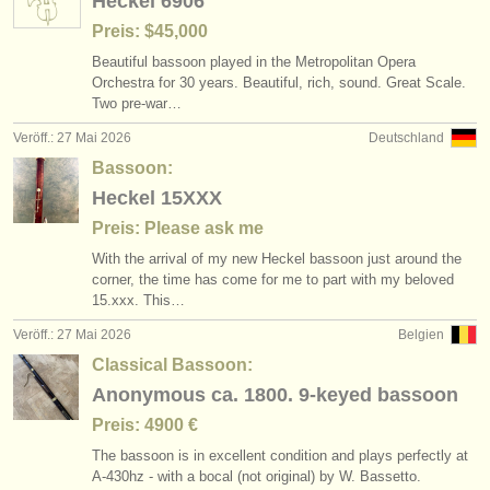
Heckel 6906
Preis: $45,000
Beautiful bassoon played in the Metropolitan Opera
Orchestra for 30 years. Beautiful, rich, sound. Great Scale.
Two pre-war…
Veröff.: 27 Mai 2026
Deutschland
Bassoon:
Heckel 15XXX
Preis: Please ask me
With the arrival of my new Heckel bassoon just around the
corner, the time has come for me to part with my beloved
15.xxx. This…
Veröff.: 27 Mai 2026
Belgien
Classical Bassoon:
Anonymous ca. 1800. 9-keyed bassoon
Preis: 4900 €
The bassoon is in excellent condition and plays perfectly at
A-430hz - with a bocal (not original) by W. Bassetto.