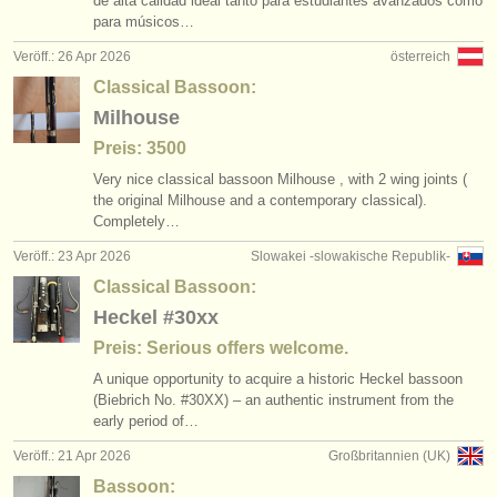
de alta calidad ideal tanto para estudiantes avanzados como
para músicos…
Veröff.: 26 Apr 2026
österreich
Classical Bassoon:
Milhouse
Preis: 3500
Very nice classical bassoon Milhouse , with 2 wing joints (
the original Milhouse and a contemporary classical).
Completely…
Veröff.: 23 Apr 2026
Slowakei -slowakische Republik-
Classical Bassoon:
Heckel #30xx
Preis: Serious offers welcome.
A unique opportunity to acquire a historic Heckel bassoon
(Biebrich No. #30XX) – an authentic instrument from the
early period of…
Veröff.: 21 Apr 2026
Großbritannien (UK)
Bassoon: