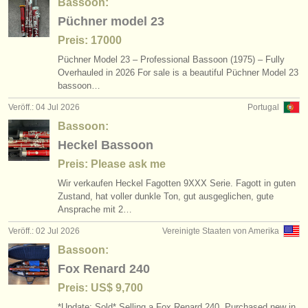
Bassoon:
Püchner model 23
Preis: 17000
Püchner Model 23 – Professional Bassoon (1975) – Fully
Overhauled in 2026 For sale is a beautiful Püchner Model 23
bassoon…
Veröff.: 04 Jul 2026
Portugal
Bassoon:
Heckel Bassoon
Preis: Please ask me
Wir verkaufen Heckel Fagotten 9XXX Serie. Fagott in guten
Zustand, hat voller dunkle Ton, gut ausgeglichen, gute
Ansprache mit 2…
Veröff.: 02 Jul 2026
Vereinigte Staaten von Amerika
Bassoon:
Fox Renard 240
Preis: US$ 9,700
*Update: Sold* Selling a Fox Renard 240. Purchased new in