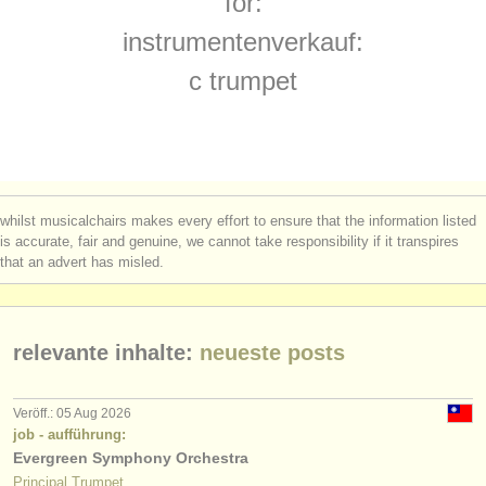
for:
degree courses: trompete
(10)
instrumentenverkauf
instrumentenverkauf:
degree courses: natural trumpet
(1)
gestohlene instrumente
c trumpet
wettbewerb trompet
verzeichnisse:
(4)
orchester
kleinanzeigen trompete
(2)
musikhochschulen
trompete verloren
(53)
whilst musicalchairs makes every effort to ensure that the information listed
jugendorchester
is accurate, fair and genuine, we cannot take responsibility if it transpires
that an advert has misled.
musicalchairs:
über musicalchairs
relevante inhalte:
neueste posts
kontakt
rss feeds
Veröff.: 05 Aug 2026
job - aufführung:
Evergreen Symphony Orchestra
nachrichten in der klassischen musik
Principal Trumpet