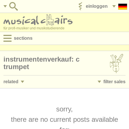
einloggen
anzeige veröffentlichen
für profi-musiker und musikstudierende
sections
anzeigen:
instrumentenverkauf: c
jobs - aufführung
trumpet
jobs - unterrichten
related
filter sales
jobs - verwaltung
jobs - aufführung: trompete
trumpet family
(25)
(2)
degree courses
jobs - unterrichten: trompete
bb trumpet
sorry,
(2)
(1)
kurse
there are no current posts available
kurse/
masterclass trompete
cornet in c
(7)
(1)
musikwettbewerbe