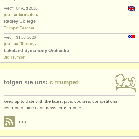
verlage:
Veröff.: 04 Aug 2026
anzeige veröffentlichen
job - unterrichten:
Radley College
find out about our
ATS
Trumpet Teacher
Veröff.: 31 Jul 2026
ATS
faq
job - aufführung:
Lakeland Symphony Orchestra
einloggen
3rd Trumpet
folgen sie uns:
c trumpet
keep up to date with the latest jobs, courses, competitions,
instrument sales and news for c trumpet.
rss