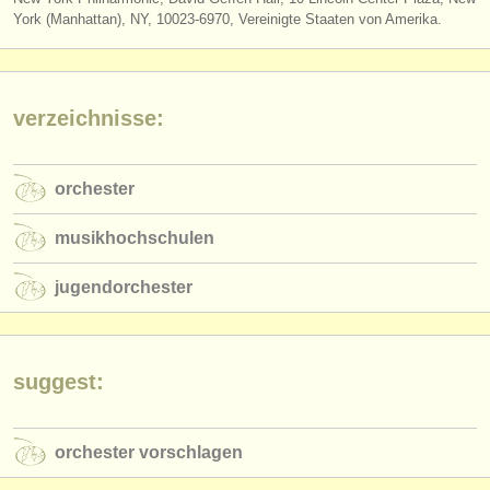
verlage:
York (Manhattan), NY, 10023-6970, Vereinigte Staaten von Amerika.
anzeige veröffentlichen
find out about our
ATS
verzeichnisse:
ATS
faq
orchester
einloggen
musikhochschulen
jugendorchester
suggest:
orchester vorschlagen