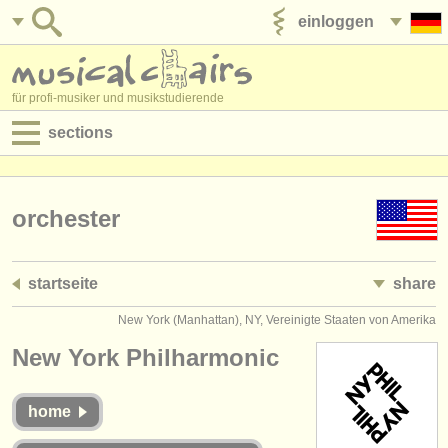
einloggen
anzeige veröffentlichen
für profi-musiker und musikstudierende
sections
anzeigen:
jobs - aufführung
orchester
jobs - unterrichten
startseite
share
jobs - verwaltung
New York (Manhattan), NY, Vereinigte Staaten von Amerika
degree courses
New York Philharmonic
kurse
home
musikwettbewerbe