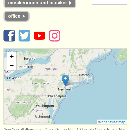
musikerinnen und musiker
instrumentenverkauf
office
gestohlene instrumente
verzeichnisse:
orchester
musikhochschulen
+
jugendorchester
−
musicalchairs:
über musicalchairs
kontakt
rss feeds
©
openstreetmap
nachrichten in der klassischen musik
New York Philharmonic, David Geffen Hall, 10 Lincoln Center Plaza, New