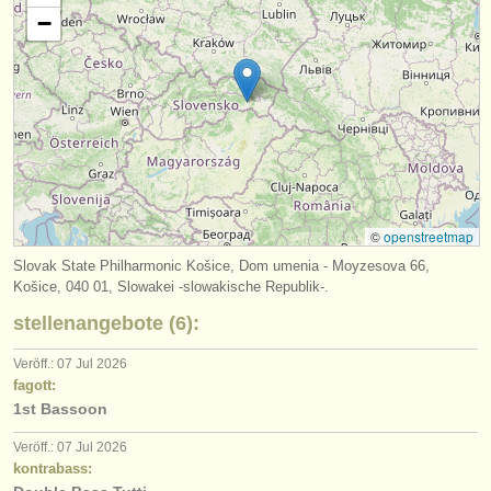
verlage:
−
anzeige veröffentlichen
find out about our
ATS
ATS
faq
einloggen
©
openstreetmap
Slovak State Philharmonic Košice, Dom umenia - Moyzesova 66,
Košice, 040 01, Slowakei -slowakische Republik-.
stellenangebote (6):
Veröff.: 07 Jul 2026
fagott:
1st Bassoon
Veröff.: 07 Jul 2026
kontrabass: