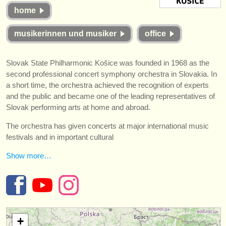
instrumentenverkauf
home
gestohlene instrumente
musikerinnen und musiker
office
verzeichnisse:
Slovak State Philharmonic Košice was founded in 1968 as the
orchester
second professional concert symphony orchestra in Slovakia. In
a short time, the orchestra achieved the recognition of experts
musikhochschulen
and the public and became one of the leading representatives of
Slovak performing arts at home and abroad.
jugendorchester
The orchestra has given concerts at major international music
musicalchairs:
festivals and in important cultural
über musicalchairs
Show more…
kontakt
rss feeds
nachrichten in der klassischen musik
+