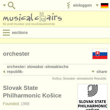
einloggen
anzeige veröffentlichen
für profi-musiker und musikstudierende
sections
anzeigen:
jobs - aufführung
orchester
jobs - unterrichten
orchester: slowakei -slowakische
republik-
share
jobs - verwaltung
(7)
Košice, Slowakei -slowakische Republik-
degree courses
Slovak State
kurse
Philharmonic Košice
Founded:
1968
musikwettbewerbe