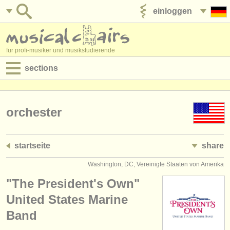
einloggen
anzeige veröffentlichen
für profi-musiker und musikstudierende
sections
anzeigen:
jobs - aufführung
orchester
jobs - unterrichten
startseite
share
jobs - verwaltung
Washington, DC, Vereinigte Staaten von Amerika
degree courses
"The President's Own"
kurse
United States Marine
Band
musikwettbewerbe