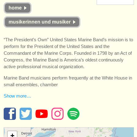
instrumentenverkauf
home
gestohlene instrumente
musikerinnen und musiker
verzeichnisse:
“The President’s Own” United States Marine Band’s mission is to
orchester
perform for the President of the United States and the
Commandant of the Marine Corps. Founded in 1798 by an Act of
musikhochschulen
Congress, the Marine Band is America’s oldest continuously
active professional musical organization.
jugendorchester
Marine Band musicians perform frequently at the White House in
musicalchairs:
small ensembles, chamber
über musicalchairs
Show more…
kontakt
rss feeds
nachrichten in der klassischen musik
+