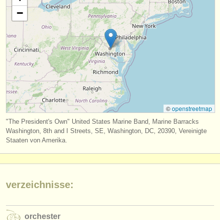
verlage:
−
anzeige veröffentlichen
find out about our
ATS
ATS
faq
einloggen
©
openstreetmap
"The President's Own" United States Marine Band, Marine Barracks
Washington, 8th and I Streets, SE, Washington, DC, 20390, Vereinigte
Staaten von Amerika.
verzeichnisse:
orchester