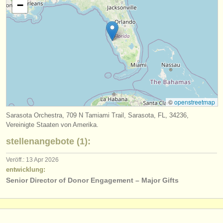
−
verlage:
anzeige veröffentlichen
find out about our
ATS
ATS
faq
einloggen
©
openstreetmap
Sarasota Orchestra, 709 N Tamiami Trail, Sarasota, FL, 34236,
Vereinigte Staaten von Amerika.
stellenangebote (1):
Veröff.: 13 Apr 2026
entwicklung:
Senior Director of Donor Engagement – Major Gifts