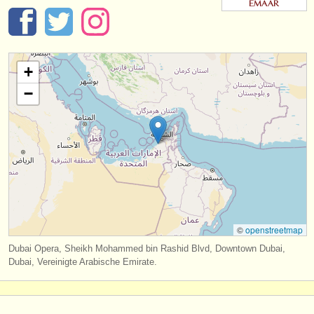
instrumentenverkauf
gestohlene instrumente
+
verzeichnisse:
−
orchester
musikhochschulen
jugendorchester
musicalchairs:
über musicalchairs
©
openstreetmap
kontakt
Dubai Opera, Sheikh Mohammed bin Rashid Blvd, Downtown Dubai,
Dubai, Vereinigte Arabische Emirate.
rss feeds
nachrichten in der klassischen musik