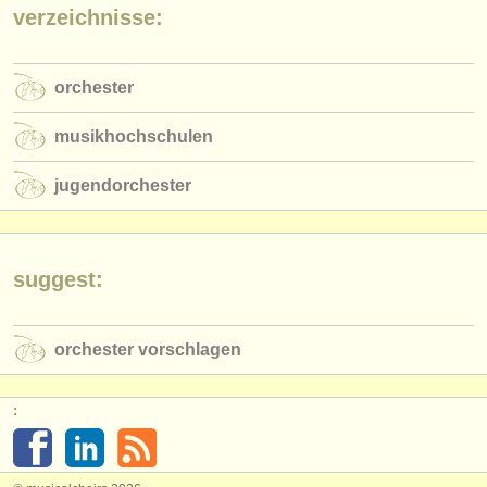
verlage:
verzeichnisse:
anzeige veröffentlichen
orchester
find out about our
ATS
musikhochschulen
ATS
faq
jugendorchester
einloggen
suggest:
orchester vorschlagen
: