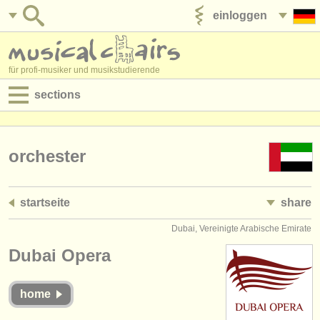
einloggen
anzeige veröffentlichen
für profi-musiker und musikstudierende
sections
anzeigen:
jobs - aufführung
orchester
jobs - unterrichten
startseite
share
jobs - verwaltung
Dubai, Vereinigte Arabische Emirate
degree courses
Dubai Opera
kurse
home
musikwettbewerbe