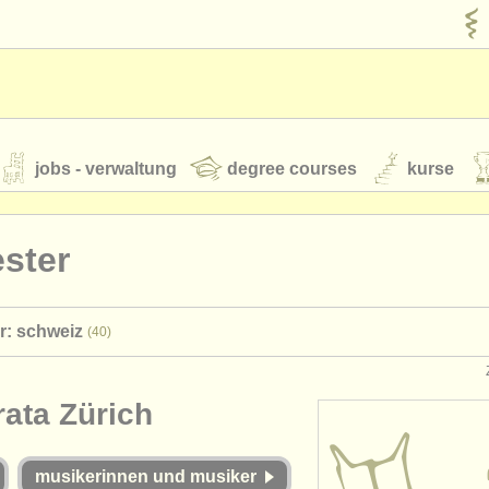
jobs - verwaltung
degree courses
kurse
rumente
ster
jugendorchester
r: schweiz
(40)
feeds
nachrichten in der klassischen musik
ata Zürich
t our
ATS
ATS
faq
einloggen
musikerinnen und musiker