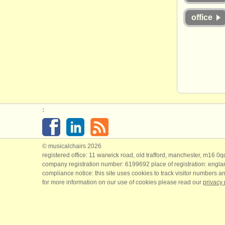
office
:
© musicalchairs 2026
registered office: 11 warwick road, old trafford, manchester, m16 0
company registration number: ​6199692 place of registration: engl
compliance notice: ​this site uses cookies to track visitor numbers an
for more information on our use of cookies please read our
privacy 