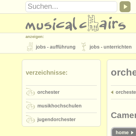
anzeigen:
jobs - aufführung
jobs - unterrichten
instrumentenverkauf
gestohlene inst
orche
verzeichnisse:
verzeichnisse:
orchester
musikhochschulen
orchester
orcheste
musicalchairs:
über musicalchairs
kontakt
rss 
musikhochschulen
verlage:
Camer
jugendorchester
anzeige veröffentlichen
find out abou
home