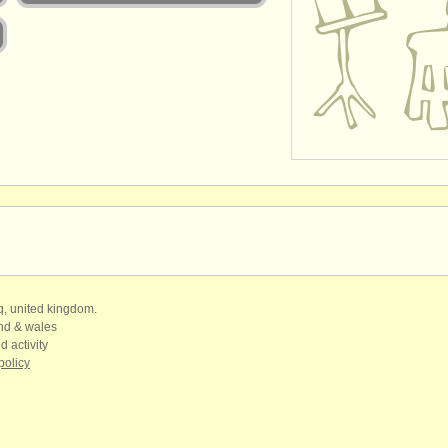
qq, united kingdom.
and & wales
d activity
policy