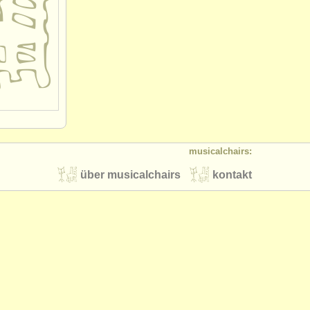
musicalchairs:
über musicalchairs
kontakt