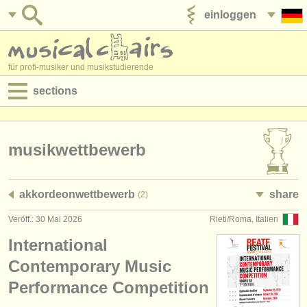
einloggen
anzeige veröffentlichen
für profi-musiker und musikstudierende
sections
anzeigen:
jobs - aufführung
musikwettbewerb
jobs - unterrichten
akkordeonwettbewerb
share
(2)
jobs - verwaltung
Veröff.: 30 Mai 2026
Rieti/Roma, Italien
degree courses
International
kurse
Contemporary Music
Performance Competition
musikwettbewerbe