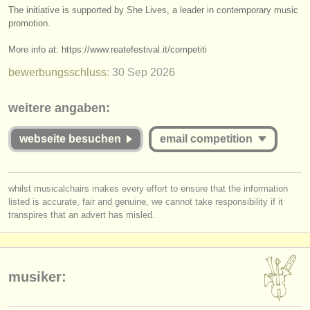
verlage:
The initiative is supported by She Lives, a leader in contemporary music
promotion.
anzeige veröffentlichen
More info at: https:/
/
www.reatefestival.it/
competiti
find out about our
ATS
bewerbungsschluss:
30 Sep
2026
ATS
faq
weitere angaben:
einloggen
webseite besuchen
email competition
you must be logged in to send a message.
whilst musicalchairs makes every effort to ensure that the information
listed is accurate, fair and genuine, we cannot take responsibility if it
log in
or
create an account
to continue.
transpires that an advert has misled.
musiker: