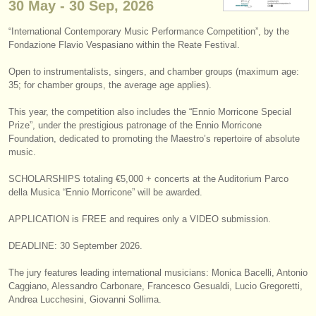
30 May - 30 Sep, 2026
instrumentenverkauf
“International Contemporary Music Performance Competition”, by the
gestohlene instrumente
Fondazione Flavio Vespasiano within the Reate Festival.
verzeichnisse:
Open to instrumentalists, singers, and chamber groups (maximum age:
35; for chamber groups, the average age applies).
orchester
This year, the competition also includes the “Ennio Morricone Special
musikhochschulen
Prize”, under the prestigious patronage of the Ennio Morricone
Foundation, dedicated to promoting the Maestro’s repertoire of absolute
music.
jugendorchester
SCHOLARSHIPS totaling €5,000 + concerts at the Auditorium Parco
musicalchairs:
della Musica “Ennio Morricone” will be awarded.
über musicalchairs
APPLICATION is FREE and requires only a VIDEO submission.
kontakt
DEADLINE: 30 September 2026.
rss feeds
The jury features leading international musicians: Monica Bacelli, Antonio
Caggiano, Alessandro Carbonare, Francesco Gesualdi, Lucio Gregoretti,
nachrichten in der klassischen musik
Andrea Lucchesini, Giovanni Sollima.