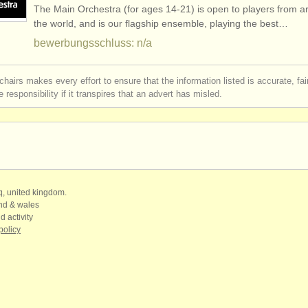
The Main Orchestra (for ages 14-21) is open to players from 
rses: trompete
(10)
the world, and is our flagship ensemble, playing the best…
bewerbungsschluss: n/a
rses: cornet
(8)
chairs makes every effort to ensure that the information listed is accurate, fa
b trompet
(5)
 responsibility if it transpires that an advert has misled.
gen trompete
(2)
erloren
(53)
qq, united kingdom.
and & wales
d activity
policy