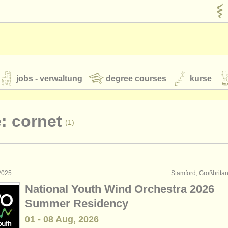
jobs - verwaltung
degree courses
kurse
rumente
: cornet
(1)
jugendorchester
feeds
nachrichten in der klassischen musik
 2025
Stamford, Großbrita
führung: trompete
(25)
National Youth Wind Orchestra 2026
rrichten: trompete
(2)
Summer Residency
t our
ATS
ATS
faq
einloggen
01 - 08 Aug, 2026
erclass trompete
(7)