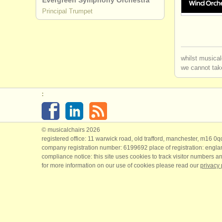
Evergreen Symphony Orchestra
Principal Trumpet
degree cou
degree cou
whilst musical
wettbewer
we cannot take
kleinanzei
:
trompete v
© musicalchairs 2026
registered office: 11 warwick road, old trafford, manchester, m16 0
company registration number: ​6199692 place of registration: engl
compliance notice: ​this site uses cookies to track visitor numbers an
for more information on our use of cookies please read our
privacy 