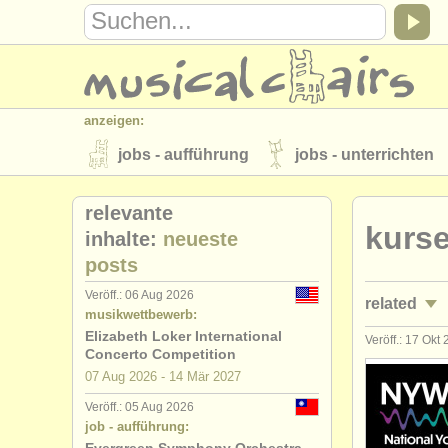
anzeigen:
jobs - aufführung
jobs - unterrichten
instrumentenverkauf
gestohlene inst
relevante
kurse
verzeichnisse:
inhalte:
neueste
posts
orchester
musikhochschulen
Veröff.: 06 Aug 2026
related
musicalchairs:
musikwettbewerb:
über musicalchairs
kontakt
rss 
Elizabeth Loker International
Veröff.: 17 Okt
jobs - auf
Concerto Competition
verlage:
07 Aug
2026
-
14 Mär
2027
jobs - unte
anzeige veröffentlichen
find out abou
Veröff.: 05 Aug 2026
job - aufführung:
kurse/
mast