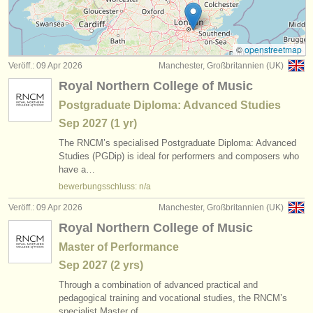
kurse: cornet
(1)
instrumentenverkauf
degree courses: trompete
(10)
gestohlene instrumente
©
openstreetmap
Veröff.: 09 Apr 2026
Manchester, Großbritannien (UK)
wettbewerb trompet
verzeichnisse:
(4)
Royal Northern College of Music
orchester
kleinanzeigen trompete
(2)
Postgraduate Diploma: Advanced Studies
Sep
2027
(1 yr)
musikhochschulen
trompete verloren
(53)
The RNCM’s specialised Postgraduate Diploma: Advanced
jugendorchester
Studies (PGDip) is ideal for performers and composers who
have a…
musicalchairs:
bewerbungsschluss: n/a
über musicalchairs
Veröff.: 09 Apr 2026
Manchester, Großbritannien (UK)
Royal Northern College of Music
kontakt
Master of Performance
rss feeds
Sep
2027
(2 yrs)
Through a combination of advanced practical and
nachrichten in der klassischen musik
pedagogical training and vocational studies, the RNCM’s
specialist Master of…