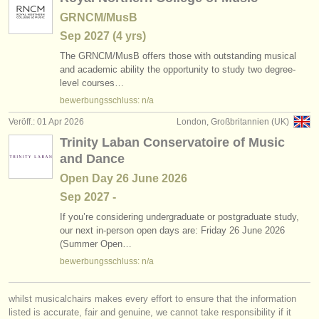
GRNCM/MusB
Sep
2027
(4 yrs)
The GRNCM/
MusB offers those with outstanding musical
and academic ability the opportunity to study two degree-
level courses…
bewerbungsschluss: n/a
Veröff.: 01 Apr 2026
London, Großbritannien (UK)
Trinity Laban Conservatoire of Music
and Dance
Open Day 26 June 2026
Sep
2027
-
If you’re considering undergraduate or postgraduate study,
our next in-person open days are: Friday 26 June 2026
(Summer Open…
bewerbungsschluss: n/a
whilst musicalchairs makes every effort to ensure that the information
listed is accurate, fair and genuine, we cannot take responsibility if it