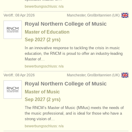
verlage:
bewerbungsschluss: n/a
anzeige veröffentlichen
Veröff.: 08 Apr 2026
Manchester, Großbritannien (UK)
Royal Northern College of Music
find out about our
ATS
Master of Education
ATS
faq
Sep
2027
(2 yrs)
In an innovative response to tackling the crisis in music
einloggen
education, the RNCM is proud to offer an industry-leading
Master of…
bewerbungsschluss: n/a
Veröff.: 08 Apr 2026
Manchester, Großbritannien (UK)
Royal Northern College of Music
Master of Music
Sep
2027
(2 yrs)
The RNCM’s Master of Music (MMus) meets the needs of
the music professional, and is ideal for those who have a
strong vision of…
bewerbungsschluss: n/a