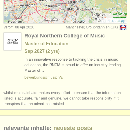
kurse: zink
(1)
instrumentenverkauf
kurse: cornet
(1)
gestohlene instrumente
©
openstreetmap
Veröff.: 08 Apr 2026
Manchester, Großbritannien (UK)
degree courses: trompete
verzeichnisse:
(10)
Royal Northern College of Music
orchester
degree courses: natural trumpet
(1)
Master of Education
Sep
2027
(2 yrs)
musikhochschulen
degree courses: cornet
(8)
In an innovative response to tackling the crisis in music
jugendorchester
education, the RNCM is proud to offer an industry-leading
wettbewerb trompet
(4)
Master of…
musicalchairs:
bewerbungsschluss: n/a
kleinanzeigen trompete
(2)
über musicalchairs
trompete verloren
whilst musicalchairs makes every effort to ensure that the information
(53)
kontakt
listed is accurate, fair and genuine, we cannot take responsibility if it
transpires that an advert has misled.
rss feeds
nachrichten in der klassischen musik
relevante inhalte:
neueste posts