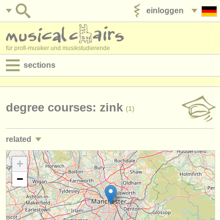
einloggen
anzeige veröffentlichen
für profi-musiker und musikstudierende
sections
anzeigen:
jobs - aufführung
degree courses: zink
(1)
jobs - unterrichten
related
jobs - verwaltung
jobs - aufführung: trompete
+
(25)
degree courses
−
jobs - unterrichten: trompete
(2)
kurse
kurse/
masterclass trompete
(7)
musikwettbewerbe