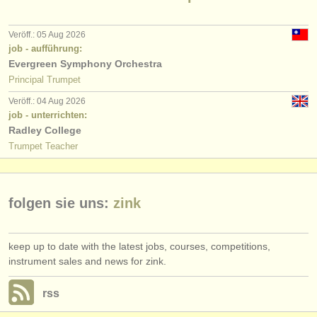
verlage:
anzeige veröffentlichen
Veröff.: 05 Aug 2026
job - aufführung:
find out about our
ATS
Evergreen Symphony Orchestra
Principal Trumpet
ATS
faq
Veröff.: 04 Aug 2026
job - unterrichten:
einloggen
Radley College
Trumpet Teacher
folgen sie uns:
zink
keep up to date with the latest jobs, courses, competitions,
instrument sales and news for zink.
rss