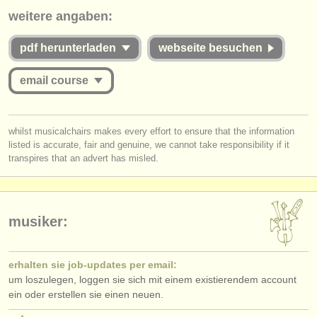
verlage:
weitere angaben:
anzeige veröffentlichen
pdf herunterladen
webseite besuchen
find out about our
ATS
email course
ATS
faq
you must be logged in to send a message.
einloggen
whilst musicalchairs makes every effort to ensure that the information
listed is accurate, fair and genuine, we cannot take responsibility if it
log in
or
create an account
to continue.
transpires that an advert has misled.
musiker:
erhalten sie job-updates per email:
um loszulegen, loggen sie sich mit einem existierendem account
ein oder erstellen sie einen neuen.