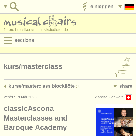
einloggen
anzeige veröffentlichen
für profi-musiker und musikstudierende
sections
anzeigen:
jobs - aufführung
kurs/
masterclass
jobs - unterrichten
kurse/
masterclass blockflöte
share
(1)
jobs - verwaltung
Veröff.: 19 Mär 2026
Ascona, Schweiz
degree courses
classicAscona
kurse
Masterclasses and
Baroque Academy
musikwettbewerbe