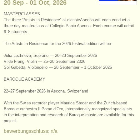
20 Sep - 01 Oct, 2026
instrumentenverkauf
MASTERCLASSES
gestohlene instrumente
The three “Artists in Residence” at classicAscona will each conduct a
three-day masterclass at Collegio Papio Ascona. Each course will admit
verzeichnisse:
6–8 students.
orchester
The Artists in Residence for the 2026 festival edition will be:
musikhochschulen
Julia Lezhneva, Soprano — 20–23 September 2026
Vilde Frang, Violin — 25–28 September 2026
Sol Gabetta, Violoncello — 28 September – 1 October 2026
jugendorchester
BAROQUE ACADEMY
musicalchairs:
über musicalchairs
22–27 September 2026 in Ascona, Switzerland
With the Swiss recorder player Maurice Steger and the Zurich-based
kontakt
Baroque orchestra Il Pomo d’Oro, internationally recognized specialists
in the interpretation and research of Baroque music are available for this
rss feeds
project.
bewerbungsschluss: n/a
nachrichten in der klassischen musik