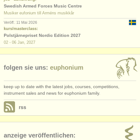
verlage:
Swedish Armed Forces Music Centre
Musiker eufonium till Arméns musikkår
anzeige veröffentlichen
Veröff.: 11 Mai 2026
find out about our
ATS
kurs/masterclass:
Polstjärnepriset Nordic Edition 2027
ATS
faq
02 - 06 Jan, 2027
einloggen
folgen sie uns:
euphonium
keep up to date with the latest jobs, courses, competitions,
instrument sales and news for euphonium family.
rss
anzeige veröffentlichen: