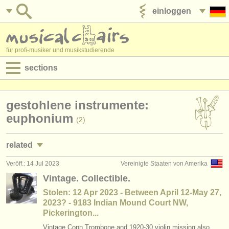
einloggen
anzeige veröffentlichen
für profi-musiker und musikstudierende
sections
anzeigen:
gestohlene instrumente:
jobs - aufführung
euphonium
(2)
jobs - unterrichten
related
jobs - verwaltung
Veröff.: 14 Jul 2023
Vereinigte Staaten von Amerika
jobs - aufführung: euphonium
(1)
degree courses
Vintage. Collectible.
kurse: euphonium
(2)
Stolen: 12 Apr 2023 - Between April 12-May 27,
kurse
2023? - 9183 Indian Mound Court NW,
kurse: baritone horn
Pickerington...
(1)
musikwettbewerbe
Vintage Conn Trombone and 1920-30 violin missing also.