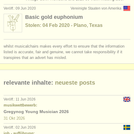
degree courses: euphonium
(6)
instrumentenverkauf
Veröff.: 09 Jun 2020
Vereinigte Staaten von Amerika
Basic gold euphonium
degree courses: baritone horn
(7)
gestohlene instrumente
Stolen: 04 Feb 2020 - Plano, Texas
musikwettbewerbe: euphonium
verzeichnisse:
(2)
orchester
whilst musicalchairs makes every effort to ensure that the information
listed is accurate, fair and genuine, we cannot take responsibility if it
musikhochschulen
transpires that an advert has misled.
jugendorchester
musicalchairs:
relevante inhalte:
neueste posts
über musicalchairs
Veröff.: 11 Jun 2026
kontakt
musikwettbewerb:
Gregynog Young Musician 2026
rss feeds
31 Okt
2026
nachrichten in der klassischen musik
Veröff.: 02 Jun 2026
job - aufführung: