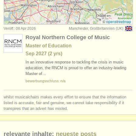
kurse: piano accompaniment
(3)
instrumentenverkauf
degree courses: klavier
(11)
gestohlene instrumente
©
openstreetmap
Veröff.: 08 Apr 2026
Manchester, Großbritannien (UK)
degree courses: cembalo
verzeichnisse:
(7)
Royal Northern College of Music
orchester
degree courses: piano accompaniment
(3)
Master of Education
Sep
2027
(2 yrs)
musikhochschulen
klavierwettbewerb
(69)
In an innovative response to tackling the crisis in music
jugendorchester
education, the RNCM is proud to offer an industry-leading
kleinanzeigen klavier
(4)
Master of…
musicalchairs:
bewerbungsschluss: n/a
klavier verloren
(5)
über musicalchairs
whilst musicalchairs makes every effort to ensure that the information
kontakt
listed is accurate, fair and genuine, we cannot take responsibility if it
transpires that an advert has misled.
rss feeds
nachrichten in der klassischen musik
relevante inhalte:
neueste posts