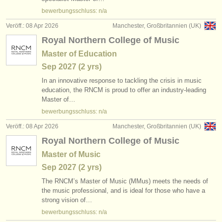
verlage:
bewerbungsschluss: n/a
anzeige veröffentlichen
Veröff.: 08 Apr 2026
Manchester, Großbritannien (UK)
Royal Northern College of Music
find out about our
ATS
Master of Education
ATS
faq
Sep
2027
(2 yrs)
In an innovative response to tackling the crisis in music
einloggen
education, the RNCM is proud to offer an industry-leading
Master of…
bewerbungsschluss: n/a
Veröff.: 08 Apr 2026
Manchester, Großbritannien (UK)
Royal Northern College of Music
Master of Music
Sep
2027
(2 yrs)
The RNCM’s Master of Music (MMus) meets the needs of
the music professional, and is ideal for those who have a
strong vision of…
bewerbungsschluss: n/a