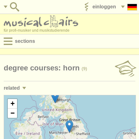
einloggen
anzeige veröffentlichen
für profi-musiker und musikstudierende
sections
anzeigen:
jobs - aufführung
degree courses: horn
(9)
jobs - unterrichten
related
jobs - verwaltung
jobs - aufführung: horn
+
(19)
degree courses
−
kurse/
masterclass horn
(8)
kurse
wettbewerb horn
(3)
musikwettbewerbe