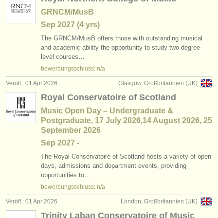
GRNCM/MusB
Sep
2027
(4 yrs)
The GRNCM/
MusB offers those with outstanding musical
and academic ability the opportunity to study two degree-
level courses…
bewerbungsschluss: n/a
Veröff.: 01 Apr 2026
Glasgow, Großbritannien (UK)
Royal Conservatoire of Scotland
Music Open Day – Undergraduate &
Postgraduate, 17 July 2026,14 August 2026, 25
September 2026
Sep
2027
-
The Royal Conservatoire of Scotland hosts a variety of open
days, admissions and department events, providing
opportunities to…
bewerbungsschluss: n/a
Veröff.: 01 Apr 2026
London, Großbritannien (UK)
Trinity Laban Conservatoire of Music