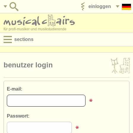
einloggen
anzeige veröffentlichen
für profi-musiker und musikstudierende
sections
anzeigen:
jobs - aufführung
benutzer login
jobs - unterrichten
jobs - verwaltung
E-mail:
degree courses
kurse
Passwort:
musikwettbewerbe