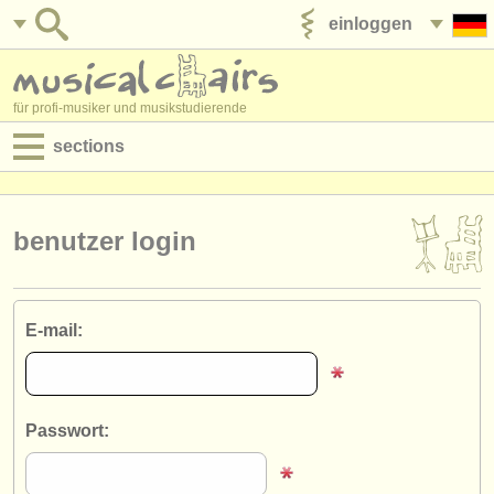
einloggen
anzeige veröffentlichen
für profi-musiker und musikstudierende
sections
anzeigen:
jobs - aufführung
benutzer login
jobs - unterrichten
jobs - verwaltung
E-mail:
degree courses
kurse
Passwort:
musikwettbewerbe