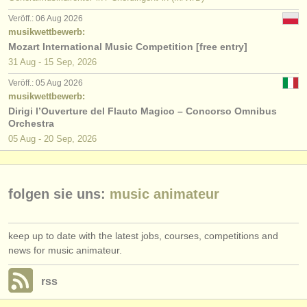
verlage:
Veröff.: 06 Aug 2026
anzeige veröffentlichen
musikwettbewerb:
Mozart International Music Competition [free entry]
find out about our
ATS
31 Aug - 15 Sep, 2026
Veröff.: 05 Aug 2026
ATS
faq
musikwettbewerb:
Dirigi l’Ouverture del Flauto Magico – Concorso Omnibus
einloggen
Orchestra
05 Aug - 20 Sep, 2026
folgen sie uns:
music animateur
keep up to date with the latest jobs, courses, competitions and
news for music animateur.
rss