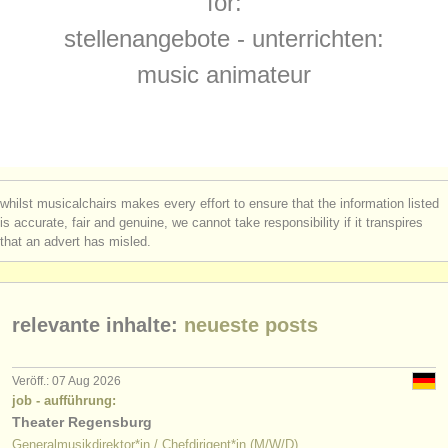
for:
jobs - unterrichten: korrepetitor/
in
(1)
instrumentenverkauf
stellenangebote - unterrichten:
jobs - unterrichten: chorleiter/
in
(2)
gestohlene instrumente
music animateur
kurse/
masterclass dirigieren
verzeichnisse:
(57)
orchester
degree courses: dirigent/
in
(6)
musikhochschulen
dirigierwettbewerb
(17)
whilst musicalchairs makes every effort to ensure that the information listed
jugendorchester
is accurate, fair and genuine, we cannot take responsibility if it transpires
musikwettbewerbe: korrepetitor/
in
(1)
that an advert has misled.
musicalchairs:
über musicalchairs
relevante inhalte:
neueste posts
kontakt
rss feeds
Veröff.: 07 Aug 2026
job - aufführung:
Theater Regensburg
nachrichten in der klassischen musik
Generalmusikdirektor*in / Chefdirigent*in (M/W/D)