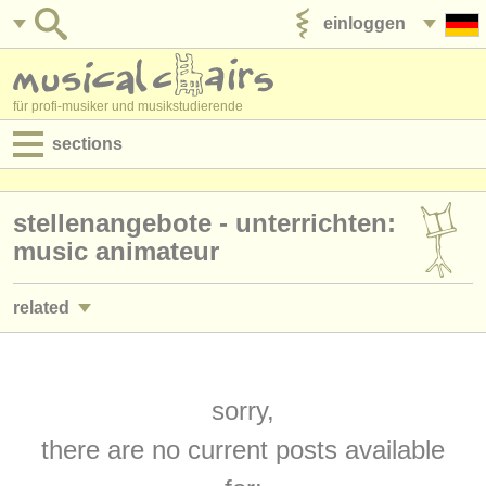
einloggen
anzeige veröffentlichen
für profi-musiker und musikstudierende
sections
anzeigen:
stellenangebote - unterrichten:
jobs - aufführung
music animateur
jobs - unterrichten
related
jobs - verwaltung
jobs - aufführung: dirigent/
in
(3)
degree courses
jobs - aufführung: korrepetitor/
in
sorry,
(2)
kurse
there are no current posts available
jobs - unterrichten: dirigent/
in
(4)
musikwettbewerbe