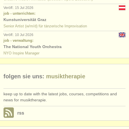
verlage:
Veröff.: 15 Jul 2026
anzeige veröffentlichen
job - unterrichten:
Kunstuniversität Graz
find out about our
ATS
Senior Artist (w/m/d) für tänzerische Improvisation
Veröff.: 10 Jul 2026
ATS
faq
job - verwaltung:
The National Youth Orchestra
einloggen
NYO Inspire Manager
folgen sie uns:
musiktherapie
keep up to date with the latest jobs, courses, competitions and
news for musiktherapie.
rss