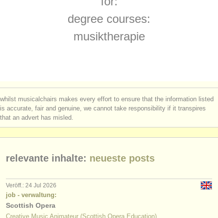
for:
instrumentenverkauf
degree courses:
gestohlene instrumente
musiktherapie
verzeichnisse:
orchester
musikhochschulen
whilst musicalchairs makes every effort to ensure that the information listed
jugendorchester
is accurate, fair and genuine, we cannot take responsibility if it transpires
that an advert has misled.
musicalchairs:
über musicalchairs
relevante inhalte:
neueste posts
kontakt
rss feeds
Veröff.: 24 Jul 2026
job - verwaltung:
Scottish Opera
nachrichten in der klassischen musik
Creative Music Animateur (Scottish Opera Education)