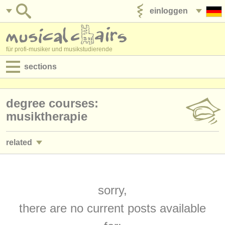
einloggen
anzeige veröffentlichen
für profi-musiker und musikstudierende
sections
anzeigen:
degree courses:
jobs - aufführung
musiktherapie
jobs - unterrichten
related
jobs - verwaltung
jobs - unterrichten: professuren/
lehraufträge
(10)
degree courses
jobs - verwaltung: öffentlichkeitsarbeit/
pädagogik
sorry,
(4)
kurse
there are no current posts available
musikwettbewerbe