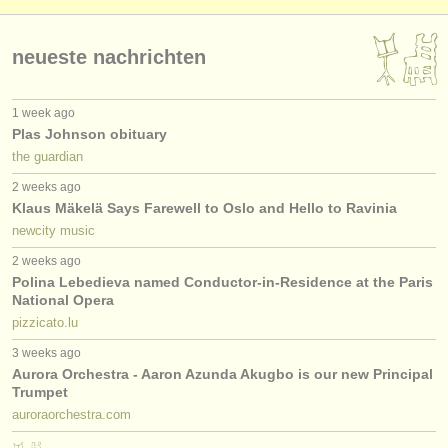
neueste nachrichten
1 week ago
Plas Johnson obituary
the guardian
2 weeks ago
Klaus Mäkelä Says Farewell to Oslo and Hello to Ravinia
newcity music
2 weeks ago
Polina Lebedieva named Conductor-in-Residence at the Paris
National Opera
pizzicato.lu
3 weeks ago
Aurora Orchestra - Aaron Azunda Akugbo is our new Principal
Trumpet
auroraorchestra.com