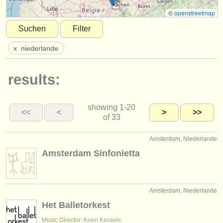
instrumentenverkauf
©
openstreetmap
Suchen
Filter
gestohlene instrumente
x
niederlande
verzeichnisse:
orchester
results:
musikhochschulen
showing
1-20
jugendorchester
<<
<
>
>>
of 33
musicalchairs:
Amsterdam, Niederlande
über musicalchairs
Amsterdam Sinfonietta
kontakt
rss feeds
Amsterdam, Niederlande
Het Balletorkest
nachrichten in der klassischen musik
Music Director:
Koen Kessels