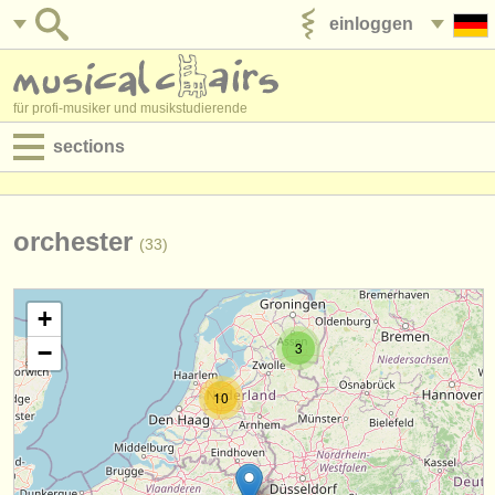
einloggen
anzeige veröffentlichen
für profi-musiker und musikstudierende
sections
anzeigen:
jobs - aufführung
orchester
(33)
jobs - unterrichten
+
jobs - verwaltung
3
−
degree courses
10
kurse
musikwettbewerbe