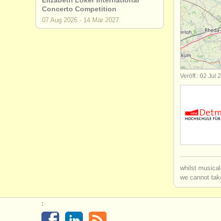
Elizabeth Loker International
Concerto Competition
degree co
07 Aug
2026
-
14 Mär
2027
wettbewer
kleinanzei
Veröff.: 02 Jul
oboe verlo
whilst musical
we cannot take
: