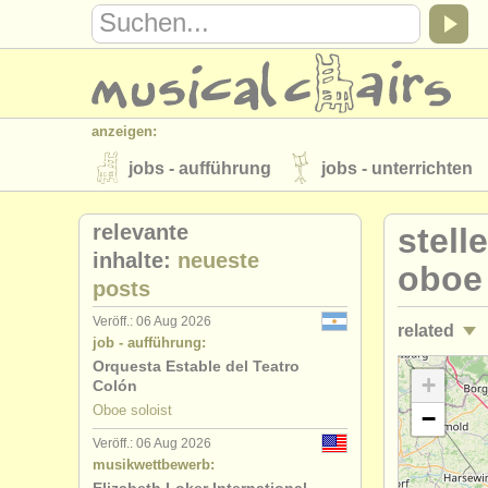
anzeigen:
jobs - aufführung
jobs - unterrichten
instrumentenverkauf
gestohlene inst
relevante
stell
verzeichnisse:
inhalte:
neueste
oboe
posts
orchester
musikhochschulen
Veröff.: 06 Aug 2026
related
musicalchairs:
job - aufführung:
über musicalchairs
kontakt
rss 
Orquesta Estable del Teatro
jobs - auf
+
Colón
verlage:
Oboe soloist
−
kurse/
mast
anzeige veröffentlichen
find out abou
Veröff.: 06 Aug 2026
musikwettbewerb:
degree co