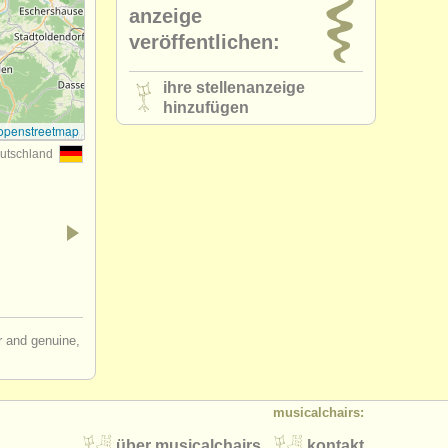
anzeige
veröffentlichen:
ihre stellenanzeige
hinzufügen
openstreetmap
utschland
ir and genuine,
musicalchairs:
über musicalchairs
kontakt