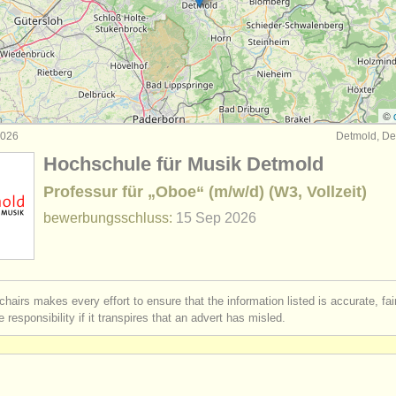
urses: baroque oboe
(1)
b oboe
(5)
gen oboe
(19)
©
 2026
Detmold, De
ren
(87)
Hochschule für Musik Detmold
Professur für „Oboe“ (m/w/d) (W3, Vollzeit)
bewerbungsschluss:
15 Sep
2026
chairs makes every effort to ensure that the information listed is accurate, fa
 responsibility if it transpires that an advert has misled.