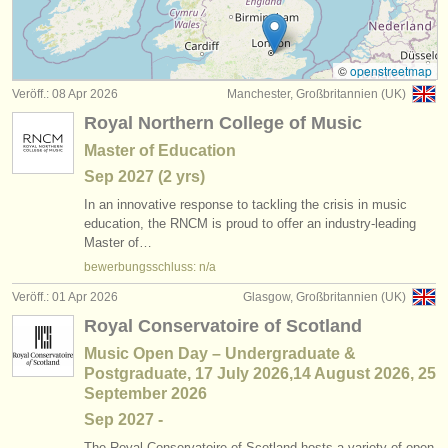
kurse/
masterclass klavier
(16)
instrumentenverkauf
kurse/
masterclass orgel
(3)
gestohlene instrumente
©
openstreetmap
Veröff.: 08 Apr 2026
Manchester, Großbritannien (UK)
degree courses: klavier
verzeichnisse:
(11)
Royal Northern College of Music
orchester
klavierwettbewerb
(69)
Master of Education
Sep
2027
(2 yrs)
musikhochschulen
orgelwettbewerb
(1)
In an innovative response to tackling the crisis in music
jugendorchester
education, the RNCM is proud to offer an industry-leading
kleinanzeigen klavier
(4)
Master of…
musicalchairs:
bewerbungsschluss: n/a
instrumentenverkauf: orgel
(2)
über musicalchairs
Veröff.: 01 Apr 2026
Glasgow, Großbritannien (UK)
klavier verloren
(5)
Royal Conservatoire of Scotland
kontakt
Music Open Day – Undergraduate &
gestohlene instrumente: tasteninstrumente
(21)
Postgraduate, 17 July 2026,14 August 2026, 25
rss feeds
September 2026
Sep
2027
-
nachrichten in der klassischen musik
The Royal Conservatoire of Scotland hosts a variety of open