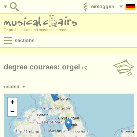
einloggen
anzeige veröffentlichen
für profi-musiker und musikstudierende
sections
anzeigen:
jobs - aufführung
degree courses: orgel
(3)
jobs - unterrichten
related
jobs - verwaltung
jobs - aufführung: klavier
+
(4)
degree courses
−
jobs - unterrichten: klavier
(10)
kurse
jobs - unterrichten: orgel
(2)
musikwettbewerbe