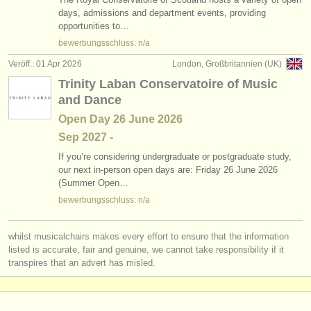
verlage:
days, admissions and department events, providing
opportunities to…
anzeige veröffentlichen
bewerbungsschluss: n/a
find out about our
ATS
Veröff.: 01 Apr 2026
London, Großbritannien (UK)
Trinity Laban Conservatoire of Music
ATS
faq
and Dance
Open Day 26 June 2026
einloggen
Sep
2027
-
If you’re considering undergraduate or postgraduate study,
our next in-person open days are: Friday 26 June 2026
(Summer Open…
bewerbungsschluss: n/a
whilst musicalchairs makes every effort to ensure that the information
listed is accurate, fair and genuine, we cannot take responsibility if it
transpires that an advert has misled.