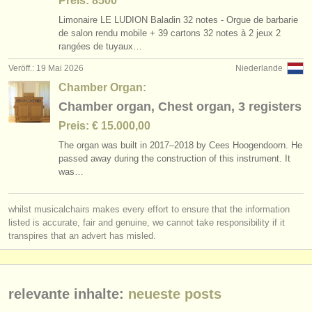
Preis: 8500
kurse/
masterclass klavier
(16)
instrumentenverkauf
Limonaire LE LUDION Baladin 32 notes - Orgue de barbarie
de salon rendu mobile + 39 cartons 32 notes à 2 jeux 2
kurse/
masterclass orgel
(3)
gestohlene instrumente
rangées de tuyaux…
Veröff.: 19 Mai 2026
Niederlande
degree courses: klavier
verzeichnisse:
(11)
Chamber Organ:
orchester
degree courses: orgel
(3)
Chamber organ, Chest organ, 3 registers
musikhochschulen
Preis: € 15.000,00
klavierwettbewerb
(69)
The organ was built in 2017–2018 by Cees Hoogendoorn. He
jugendorchester
passed away during the construction of this instrument. It
orgelwettbewerb
(1)
was…
musicalchairs:
kleinanzeigen klavier
(4)
über musicalchairs
whilst musicalchairs makes every effort to ensure that the information
klavier verloren
listed is accurate, fair and genuine, we cannot take responsibility if it
(5)
kontakt
transpires that an advert has misled.
gestohlene instrumente: tasteninstrumente
(21)
rss feeds
relevante inhalte:
neueste posts
nachrichten in der klassischen musik