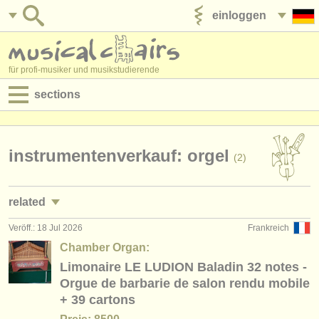
einloggen
anzeige veröffentlichen
für profi-musiker und musikstudierende
sections
anzeigen:
jobs - aufführung
instrumentenverkauf: orgel
(2)
jobs - unterrichten
related
jobs - verwaltung
Veröff.: 18 Jul 2026
Frankreich
jobs - aufführung: klavier
(4)
degree courses
Chamber Organ:
jobs - unterrichten: klavier
Limonaire LE LUDION Baladin 32 notes -
(10)
kurse
Orgue de barbarie de salon rendu mobile
jobs - unterrichten: orgel
(2)
+ 39 cartons
musikwettbewerbe