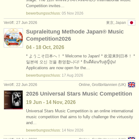
Competition invites…
bewerbungsschluss:
05 Nov
2026
Veröff.: 27 Jun 2026
東京, Japan
Supraleitung Methode Japan®︎ Music
Competition2026
04 - 18 Oct, 2026
* ようこそ日本へ！ * Welcome to Japan! * 欢迎来到日本！ *
일본에 오신 것을 환영합니다! * ยินดีต้อนรับสู่ญี่ปุ่น!
Applications are now open for the…
bewerbungsschluss:
17 Aug
2026
Veröff.: 22 Jun 2026
Online, Großbritannien (UK)
2026 Universal Stars Music Competition
19 Jun - 14 Nov, 2026
Universal Stars Music Competition is an online international
music competition that aims to fully challenge the virtuosity
and…
bewerbungsschluss:
14 Nov
2026