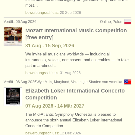
kurse: piano accompaniment
•
land (a-z)
(3)
most…
instrumentenverkauf
bewerbungsschluss:
20 Sep
2026
degree courses: klavier
(11)
gestohlene instrumente
Veröff.: 06 Aug 2026
Online, Polen
Mozart International Music Competition
degree courses: fortepiano
verzeichnisse:
(1)
[free entry]
orchester
degree courses: cembalo
(7)
31 Aug - 15 Sep, 2026
musikhochschulen
We invite all musicians worldwide — including all
degree courses: piano accompaniment
(3)
instruments, voices, composers, and ensembles — to take
part in a refined…
jugendorchester
kleinanzeigen klavier
(4)
bewerbungsschluss:
31 Aug
2026
musicalchairs:
Veröff.: 06 Aug 2026
Wye Mills, Maryland, Vereinigte Staaten von Amerika
klavier verloren
(5)
über musicalchairs
Elizabeth Loker International Concerto
gestohlene instrumente: tasteninstrumente
(21)
Competition
kontakt
07 Aug
2026
-
14 Mär
2027
rss feeds
The Mid-Atlantic Symphony Orchestra is pleased to
announce the sixth annual Elizabeth Loker International
Concerto Competition…
nachrichten in der klassischen musik
bewerbungsschluss:
12 Dez
2026