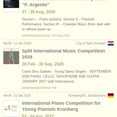
"P. Argento"
27 - 30 Aug, 2026
Section I – Piano (soloist); Section II – Pianistic
Performance; Section III – Chamber Music (from duet with
or without piano up…
bewerbungsschluss:
20 Aug
2026
Veröff.: 12 Jan 2026
City of Split, Kroatien
Split International Music Competition
2026
28 Feb - 30 Sep, 2026
Casta Diva Spalato - Young Opera Singers - SEPTEMBER
2026 PIANO, CELLO, SAXOPHONE AND GUITAR -
JANUARY 2027 Split International…
bewerbungsschluss: n/a
Veröff.: 31 Okt 2025
Kronberg/Ts., Deutschland
International Piano Competition for
Young Pianists Kronberg
02 - 04 Apr, 2027