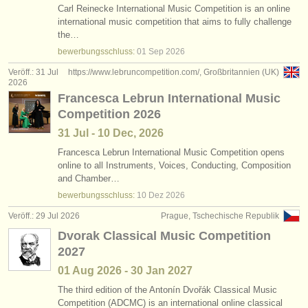
Carl Reinecke International Music Competition is an online
international music competition that aims to fully challenge
the…
bewerbungsschluss:
01 Sep
2026
Veröff.: 31 Jul
https://www.lebruncompetition.com/, Großbritannien (UK)
2026
Francesca Lebrun International Music
Competition 2026
31 Jul - 10 Dec, 2026
Francesca Lebrun International Music Competition opens
online to all Instruments, Voices, Conducting, Composition
and Chamber…
bewerbungsschluss:
10 Dez
2026
Veröff.: 29 Jul 2026
Prague, Tschechische Republik
Dvorak Classical Music Competition
2027
01 Aug
2026
-
30 Jan
2027
The third edition of the Antonín Dvořák Classical Music
Competition (ADCMC) is an international online classical