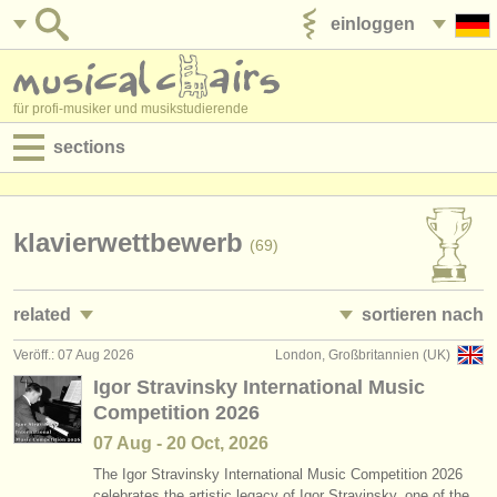
einloggen
anzeige veröffentlichen
für profi-musiker und musikstudierende
sections
anzeigen:
jobs - aufführung
klavierwettbewerb
(69)
jobs - unterrichten
related
sortieren nach
jobs - verwaltung
Veröff.: 07 Aug 2026
London, Großbritannien (UK)
jobs - aufführung: klavier
• herausgegeben
(4)
degree courses
Igor Stravinsky International Music
Competition 2026
jobs - unterrichten: klavier
•
bewerbungsschluss
(10)
kurse
07 Aug - 20 Oct, 2026
kurse/
masterclass klavier
•
dates held
(16)
musikwettbewerbe
The Igor Stravinsky International Music Competition 2026
celebrates the artistic legacy of Igor Stravinsky, one of the