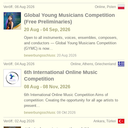
verlage:
Veröff.: 06 Aug 2026
Online, Polen
anzeige veröffentlichen
Global Young Musicians Competition
(Free Preliminaries)
find out about our
ATS
20 Aug - 04 Sep, 2026
ATS
faq
Open to all instruments, voices, ensembles, composers,
and conductors — Global Young Musicians Competition
(GYMC) is now…
einloggen
bewerbungsschluss:
20 Aug
2026
Veröff.: 04 Aug 2026
Online, Athens, Griechenland
6th International Online Music
Competition
08 Aug - 08 Nov, 2026
6th International Online Music Competition Aims of
competition: Creating the opportunity for all age artists to
present…
bewerbungsschluss:
08 Okt
2026
Veröff.: 02 Aug 2026
Ankara, Türkei