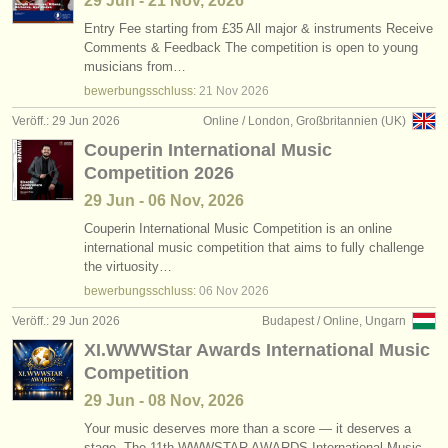
29 Jun - 21 Nov, 2026
Entry Fee starting from £35 All major & instruments Receive
Comments & Feedback The competition is open to young
musicians from…
bewerbungsschluss:
21 Nov
2026
Veröff.: 29 Jun 2026
Online / London, Großbritannien (UK)
Couperin International Music
Competition 2026
29 Jun - 06 Nov, 2026
Couperin International Music Competition is an online
international music competition that aims to fully challenge
the virtuosity…
bewerbungsschluss:
06 Nov
2026
Veröff.: 29 Jun 2026
Budapest / Online, Ungarn
XI.WWWStar Awards International Music
Competition
29 Jun - 08 Nov, 2026
Your music deserves more than a score — it deserves a
stage. The 11th WWWSTAR AWARDS International Music