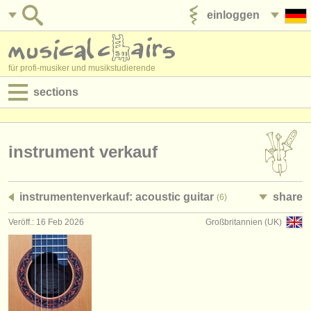
einloggen
anzeige veröffentlichen
für profi-musiker und musikstudierende
sections
anzeigen:
jobs - aufführung
instrument verkauf
jobs - unterrichten
instrumentenverkauf: acoustic guitar
share
(6)
jobs - verwaltung
Veröff.: 16 Feb 2026
Großbritannien (UK)
degree courses
kurse
musikwettbewerbe