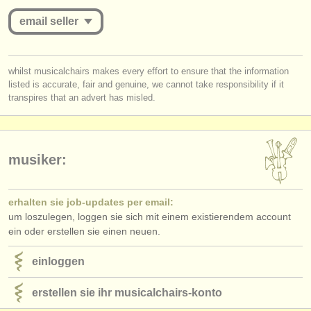
verlage:
email seller
anzeige veröffentlichen
find out about our
ATS
you must be logged in to send a message.
whilst musicalchairs makes every effort to ensure that the information
listed is accurate, fair and genuine, we cannot take responsibility if it
log in
or
create an account
to continue.
ATS
faq
transpires that an advert has misled.
einloggen
musiker:
erhalten sie job-updates per email:
um loszulegen, loggen sie sich mit einem existierendem account
ein oder erstellen sie einen neuen.
einloggen
erstellen sie ihr musicalchairs-konto