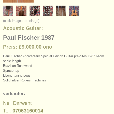
instrumentenverkauf
gestohlene instrumente
(click images to enlarge)
verzeichnisse:
Acoustic Guitar:
orchester
Paul Fischer 1987
musikhochschulen
Preis: £9,000.00 ono
jugendorchester
Paul Fischer Anniversary Special Edition Guitar pre-cites 1987 64cm
scale length
musicalchairs:
Brazilian Rosewood
Spruce top
über musicalchairs
Ebony tuning pegs
Solid silver Rogers machines
kontakt
verkäufer:
rss feeds
Neil Darwent
nachrichten in der klassischen musik
Tel:
07963160014