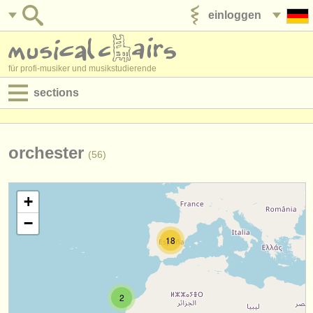
einloggen
anzeige veröffentlichen
für profi-musiker und musikstudierende
sections
anzeigen:
jobs - aufführung
orchester
(56)
jobs - unterrichten
+
jobs - verwaltung
−
degree courses
18
kurse
musikwettbewerbe
2