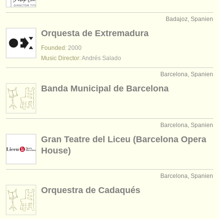
verlage:
Badajoz, Spanien
anzeige veröffentlichen
Orquesta de Extremadura
find out about our
ATS
Founded:
2000
Music Director:
Andrés Salado
ATS
faq
Barcelona, Spanien
einloggen
Banda Municipal de Barcelona
Barcelona, Spanien
Gran Teatre del Liceu (Barcelona Opera
House)
Barcelona, Spanien
Orquestra de Cadaqués