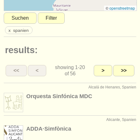
instrumentenverkauf
©
openstreetmap
Suchen
Filter
gestohlene instrumente
x
spanien
verzeichnisse:
orchester
results:
musikhochschulen
showing
1-20
jugendorchester
<<
<
>
>>
of 56
musicalchairs:
Alcalá de Henares, Spanien
über musicalchairs
Orquesta Sinfónica MDC
kontakt
rss feeds
Alicante, Spanien
ADDA·Simfònica
nachrichten in der klassischen musik