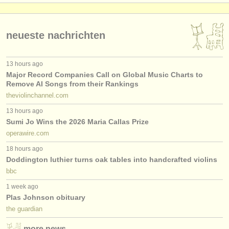
neueste nachrichten
13 hours ago
Major Record Companies Call on Global Music Charts to
Remove AI Songs from their Rankings
theviolinchannel.com
13 hours ago
Sumi Jo Wins the 2026 Maria Callas Prize
operawire.com
18 hours ago
Doddington luthier turns oak tables into handcrafted violins
bbc
1 week ago
Plas Johnson obituary
the guardian
more news…