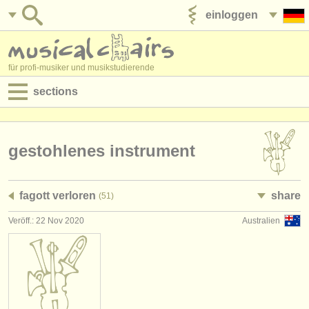
einloggen
anzeige veröffentlichen
für profi-musiker und musikstudierende
sections
anzeigen:
jobs - aufführung
gestohlenes instrument
jobs - unterrichten
fagott verloren
share
(51)
jobs - verwaltung
Veröff.: 22 Nov 2020
Australien
degree courses
kurse
musikwettbewerbe