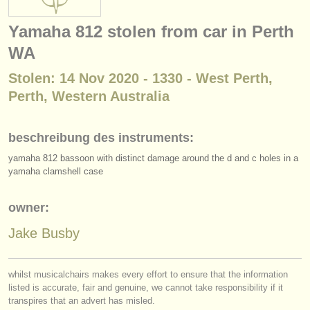
instrumentenverkauf
Yamaha 812 stolen from car in Perth
gestohlene instrumente
WA
verzeichnisse:
Stolen: 14 Nov 2020 - 1330 - West Perth,
orchester
Perth, Western Australia
musikhochschulen
beschreibung des instruments:
jugendorchester
yamaha 812 bassoon with distinct damage around the d and c holes in a
yamaha clamshell case
musicalchairs:
über musicalchairs
owner:
kontakt
Jake Busby
rss feeds
whilst musicalchairs makes every effort to ensure that the information
listed is accurate, fair and genuine, we cannot take responsibility if it
nachrichten in der klassischen musik
transpires that an advert has misled.