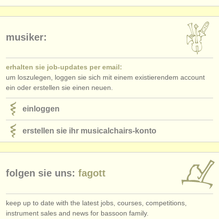
verlage:
anzeige veröffentlichen
musiker:
find out about our
ATS
ATS
faq
erhalten sie job-updates per email:
um loszulegen, loggen sie sich mit einem existierendem account
einloggen
ein oder erstellen sie einen neuen.
einloggen
erstellen sie ihr musicalchairs-konto
folgen sie uns:
fagott
keep up to date with the latest jobs, courses, competitions,
instrument sales and news for bassoon family.