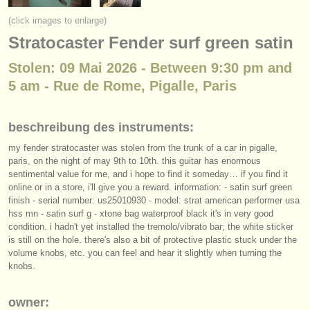
instrumentenverkauf
(click images to enlarge)
Stratocaster Fender surf green satin
gestohlene instrumente
Stolen: 09 Mai 2026 - Between 9:30 pm and
verzeichnisse:
5 am - Rue de Rome, Pigalle, Paris
orchester
musikhochschulen
beschreibung des instruments:
my fender stratocaster was stolen from the trunk of a car in pigalle,
jugendorchester
paris, on the night of may 9th to 10th. this guitar has enormous
sentimental value for me, and i hope to find it someday… if you find it
musicalchairs:
online or in a store, i'll give you a reward. information: - satin surf green
über musicalchairs
finish - serial number: us25010930 - model: strat american performer usa
hss mn - satin surf g - xtone bag waterproof black it's in very good
condition. i hadn't yet installed the tremolo/
vibrato bar; the white sticker
kontakt
is still on the hole. there's also a bit of protective plastic stuck under the
volume knobs, etc. you can feel and hear it slightly when turning the
rss feeds
knobs.
nachrichten in der klassischen musik
owner: