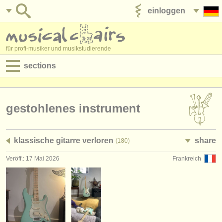
einloggen
anzeige veröffentlichen
für profi-musiker und musikstudierende
sections
anzeigen:
jobs - aufführung
gestohlenes instrument
jobs - unterrichten
klassische gitarre verloren
share
(180)
jobs - verwaltung
Veröff.: 17 Mai 2026
Frankreich
degree courses
kurse
musikwettbewerbe