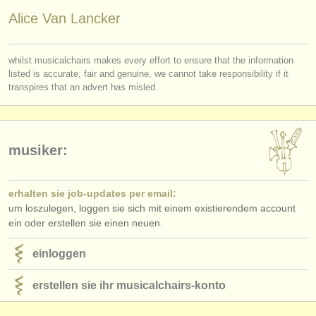
verlage:
Alice Van Lancker
anzeige veröffentlichen
whilst musicalchairs makes every effort to ensure that the information
find out about our
ATS
listed is accurate, fair and genuine, we cannot take responsibility if it
transpires that an advert has misled.
ATS
faq
einloggen
musiker:
erhalten sie job-updates per email:
um loszulegen, loggen sie sich mit einem existierendem account
ein oder erstellen sie einen neuen.
einloggen
erstellen sie ihr musicalchairs-konto