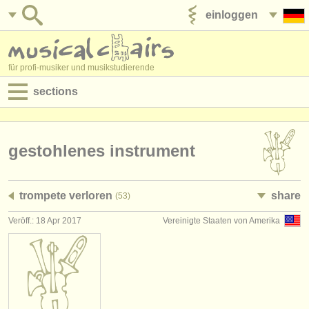
einloggen
anzeige veröffentlichen
für profi-musiker und musikstudierende
sections
anzeigen:
jobs - aufführung
gestohlenes instrument
jobs - unterrichten
trompete verloren
share
(53)
jobs - verwaltung
Veröff.: 18 Apr 2017
Vereinigte Staaten von Amerika
degree courses
kurse
musikwettbewerbe