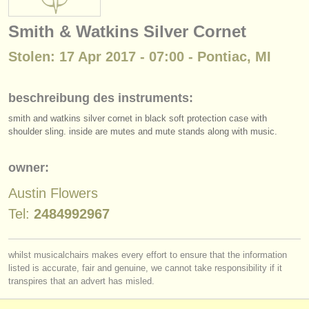
instrumentenverkauf
Smith & Watkins Silver Cornet
gestohlene instrumente
Stolen: 17 Apr 2017 - 07:00 - Pontiac, MI
verzeichnisse:
orchester
beschreibung des instruments:
smith and watkins silver cornet in black soft protection case with
musikhochschulen
shoulder sling. inside are mutes and mute stands along with music.
jugendorchester
owner:
musicalchairs:
Austin Flowers
über musicalchairs
Tel:
2484992967
kontakt
whilst musicalchairs makes every effort to ensure that the information
rss feeds
listed is accurate, fair and genuine, we cannot take responsibility if it
transpires that an advert has misled.
nachrichten in der klassischen musik