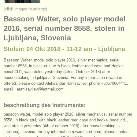
instrumentenverkauf
(click images to enlarge)
Bassoon Walter, solo player model
gestohlene instrumente
2016, serial number 8558, stolen in
verzeichnisse:
Ljubljana, Slovenia
orchester
Stolen: 04 Okt 2018 - 11-12 am - Ljubljana
musikhochschulen
Bassoon Walter, model solo player 2016, silver mechanics, serial
number 8558, in black etui, with black leather reed case and Heckel
jugendorchester
bocal CD1, was stolen yesterday (4th of October 2018) after
housebreaking in Ljubljana, Slovenia. For any information reward is
musicalchairs:
offered, please contact Aleksandar Ranisavljev, phone +38670664441,
über musicalchairs
email : aranisavljev@hotmail.com
kontakt
beschreibung des instruments:
bassoon walter, model solo player 2016, silver mechanics, serial number
rss feeds
8558, in black etui, with black leather reed case and heckel bocal cd1,
was stolen yesterday (4th of october 2018) after housebreaking in
nachrichten in der klassischen musik
ljubljana, slovenia. for any information reward is offered, please contact