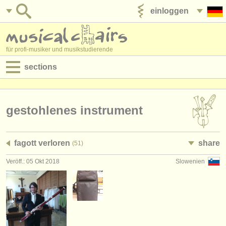
einloggen
anzeige veröffentlichen
für profi-musiker und musikstudierende
sections
anzeigen:
jobs - aufführung
gestohlenes instrument
jobs - unterrichten
fagott verloren
share
(51)
jobs - verwaltung
Veröff.: 05 Okt 2018
Slowenien
degree courses
kurse
musikwettbewerbe