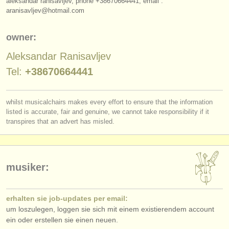
aleksandar ranisavljev, phone +38670664441, email :
verlage:
aranisavljev@hotmail.com
anzeige veröffentlichen
owner:
find out about our
ATS
Aleksandar Ranisavljev
ATS
faq
Tel:
+38670664441
einloggen
whilst musicalchairs makes every effort to ensure that the information
listed is accurate, fair and genuine, we cannot take responsibility if it
transpires that an advert has misled.
musiker:
erhalten sie job-updates per email:
um loszulegen, loggen sie sich mit einem existierendem account
ein oder erstellen sie einen neuen.