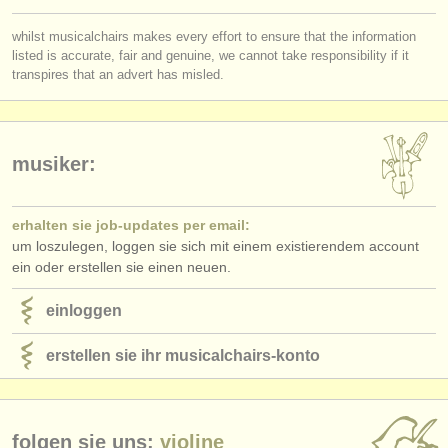
verlage:
whilst musicalchairs makes every effort to ensure that the information
anzeige veröffentlichen
listed is accurate, fair and genuine, we cannot take responsibility if it
transpires that an advert has misled.
find out about our
ATS
ATS
faq
musiker:
einloggen
erhalten sie job-updates per email:
um loszulegen, loggen sie sich mit einem existierendem account
ein oder erstellen sie einen neuen.
einloggen
erstellen sie ihr musicalchairs-konto
folgen sie uns:
violine