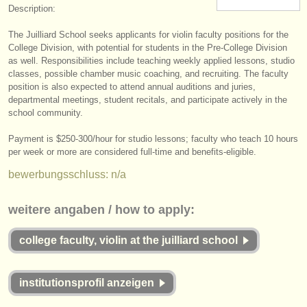
Description:
instrumentenverkauf
The Juilliard School seeks applicants for violin faculty positions for the
gestohlene instrumente
College Division, with potential for students in the Pre-College Division
as well. Responsibilities include teaching weekly applied lessons, studio
verzeichnisse:
classes, possible chamber music coaching, and recruiting. The faculty
position is also expected to attend annual auditions and juries,
orchester
departmental meetings, student recitals, and participate actively in the
school community.
musikhochschulen
Payment is $250-300/
hour for studio lessons; faculty who teach 10 hours
jugendorchester
per week or more are considered full-time and benefits-eligible.
bewerbungsschluss: n/a
musicalchairs:
über musicalchairs
weitere angaben / how to apply:
kontakt
college faculty, violin at the juilliard school
rss feeds
institutionsprofil anzeigen
nachrichten in der klassischen musik