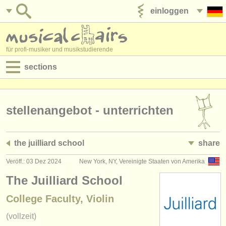
einloggen
anzeige veröffentlichen
für profi-musiker und musikstudierende
sections
anzeigen:
jobs - aufführung
stellenangebot - unterrichten
jobs - unterrichten
the juilliard school
share
jobs - verwaltung
Veröff.: 03 Dez 2024
New York, NY, Vereinigte Staaten von Amerika
degree courses
The Juilliard School
kurse
College Faculty, Violin
musikwettbewerbe
(vollzeit)