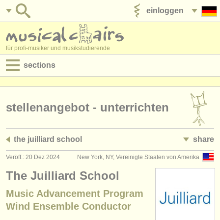
einloggen
anzeige veröffentlichen
für profi-musiker und musikstudierende
sections
anzeigen:
jobs - aufführung
stellenangebot - unterrichten
jobs - unterrichten
the juilliard school
share
jobs - verwaltung
Veröff.: 20 Dez 2024
New York, NY, Vereinigte Staaten von Amerika
degree courses
The Juilliard School
kurse
Music Advancement Program
Wind Ensemble Conductor
musikwettbewerbe