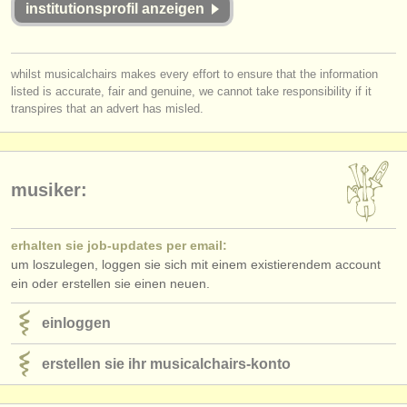
institutionsprofil anzeigen
verlage:
anzeige veröffentlichen
whilst musicalchairs makes every effort to ensure that the information
find out about our
ATS
listed is accurate, fair and genuine, we cannot take responsibility if it
transpires that an advert has misled.
ATS
faq
einloggen
musiker:
erhalten sie job-updates per email:
um loszulegen, loggen sie sich mit einem existierendem account
ein oder erstellen sie einen neuen.
einloggen
erstellen sie ihr musicalchairs-konto