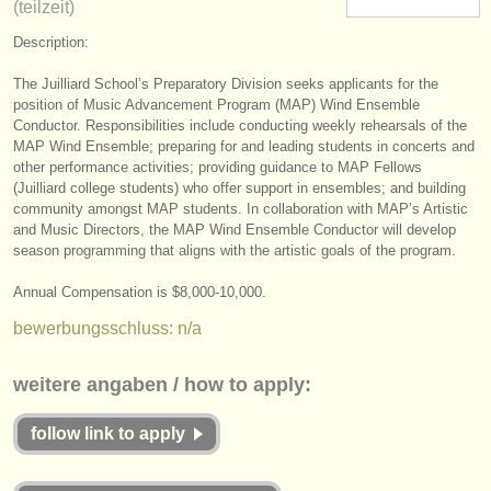
(teilzeit)
instrumentenverkauf
Description:
gestohlene instrumente
The Juilliard School’s Preparatory Division seeks applicants for the
position of Music Advancement Program (MAP) Wind Ensemble
verzeichnisse:
Conductor. Responsibilities include conducting weekly rehearsals of the
orchester
MAP Wind Ensemble; preparing for and leading students in concerts and
other performance activities; providing guidance to MAP Fellows
(Juilliard college students) who offer support in ensembles; and building
musikhochschulen
community amongst MAP students. In collaboration with MAP’s Artistic
and Music Directors, the MAP Wind Ensemble Conductor will develop
jugendorchester
season programming that aligns with the artistic goals of the program.
musicalchairs:
Annual Compensation is $8,000-10,000.
über musicalchairs
bewerbungsschluss: n/a
kontakt
weitere angaben / how to apply:
rss feeds
follow link to apply
nachrichten in der klassischen musik