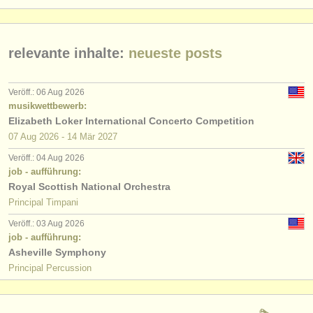
verlage:
anzeige veröffentlichen
relevante inhalte:
neueste posts
find out about our
ATS
ATS
faq
Veröff.: 06 Aug 2026
musikwettbewerb:
Elizabeth Loker International Concerto Competition
einloggen
07 Aug
2026
-
14 Mär
2027
Veröff.: 04 Aug 2026
job - aufführung:
Royal Scottish National Orchestra
Principal Timpani
Veröff.: 03 Aug 2026
job - aufführung:
Asheville Symphony
Principal Percussion