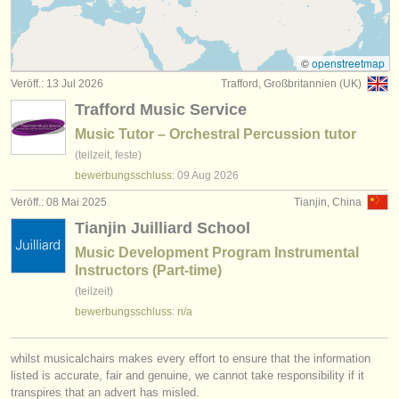
wettbewerb pauke/
schlagzeug
(7)
instrumentenverkauf
instrumentenverkauf: pauke
(1)
gestohlene instrumente
©
openstreetmap
Veröff.: 13 Jul 2026
Trafford, Großbritannien (UK)
instrumentenverkauf: untuned percussion
verzeichnisse:
(1)
Trafford Music Service
orchester
instrumentenverkauf: tuned percussion
(1)
Music Tutor – Orchestral Percussion tutor
(teilzeit, feste)
musikhochschulen
pauke/
schlagzeug verloren
(8)
bewerbungsschluss:
09 Aug
2026
jugendorchester
Veröff.: 08 Mai 2025
Tianjin, China
Tianjin Juilliard School
musicalchairs:
Music Development Program Instrumental
über musicalchairs
Instructors (Part-time)
(teilzeit)
kontakt
bewerbungsschluss: n/a
rss feeds
whilst musicalchairs makes every effort to ensure that the information
nachrichten in der klassischen musik
listed is accurate, fair and genuine, we cannot take responsibility if it
transpires that an advert has misled.