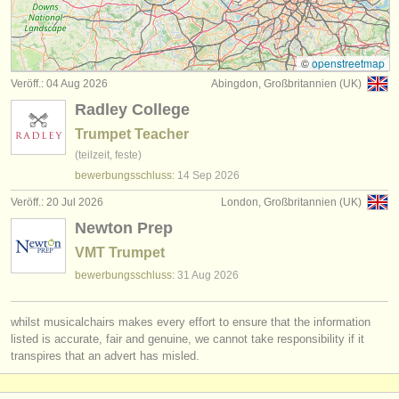
kurse: cornet
(1)
instrumentenverkauf
degree courses: trompete
(10)
gestohlene instrumente
©
openstreetmap
Veröff.: 04 Aug 2026
Abingdon, Großbritannien (UK)
degree courses: zink
verzeichnisse:
(1)
Radley College
orchester
degree courses: natural trumpet
(1)
Trumpet Teacher
(teilzeit, feste)
musikhochschulen
degree courses: cornet
(8)
bewerbungsschluss:
14 Sep
2026
jugendorchester
Veröff.: 20 Jul 2026
London, Großbritannien (UK)
wettbewerb trompet
(5)
Newton Prep
musicalchairs:
kleinanzeigen trompete
(2)
VMT Trumpet
über musicalchairs
bewerbungsschluss:
31 Aug
2026
trompete verloren
(53)
kontakt
whilst musicalchairs makes every effort to ensure that the information
rss feeds
listed is accurate, fair and genuine, we cannot take responsibility if it
transpires that an advert has misled.
nachrichten in der klassischen musik