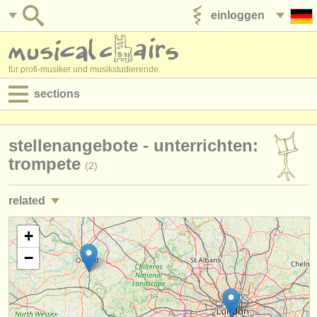
einloggen
anzeige veröffentlichen
für profi-musiker und musikstudierende
sections
anzeigen:
stellenangebote - unterrichten:
jobs - aufführung
trompete
(2)
jobs - unterrichten
related
jobs - verwaltung
jobs - aufführung: trompete
+
(24)
degree courses
−
kurse/
masterclass trompete
(7)
kurse
kurse: zink
(1)
musikwettbewerbe