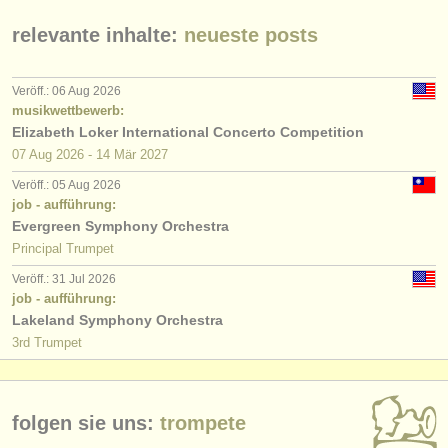
verlage:
relevante inhalte:
neueste posts
anzeige veröffentlichen
find out about our
ATS
Veröff.: 06 Aug 2026
musikwettbewerb:
ATS
faq
Elizabeth Loker International Concerto Competition
07 Aug
2026
-
14 Mär
2027
einloggen
Veröff.: 05 Aug 2026
job - aufführung:
Evergreen Symphony Orchestra
Principal Trumpet
Veröff.: 31 Jul 2026
job - aufführung:
Lakeland Symphony Orchestra
3rd Trumpet
folgen sie uns:
trompete