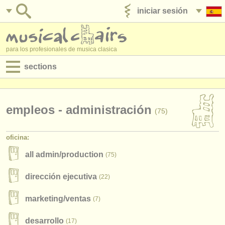
iniciar sesión
anúnciese con nosotros
para los profesionales de musica clasica
sections
anuncios:
empleos - interpretación
empleos - administración
(75)
empleos - enseñanza
oficina:
empleos - administración
all admin/
production
(75)
degree courses
dirección ejecutiva
(22)
cursillos
marketing/
ventas
(7)
concursos
desarrollo
(17)