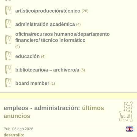
instrumentos en venta
artístico/
producción/
técnico
(28)
instrumentos robados
administratión académica
(4)
directorios:
oficina/
recursos humanos/
departamento
financiero/
técnico informático
orquestas y teatros
(9)
conservatorios
educación
(4)
jóvenes orquestas
bibliotecario/
a – archivero/
a
(6)
musicalchairs:
board member
(1)
acerca de musicalchairs
contáctenos
empleos - administración:
últimos
anuncios
fuentes rss
noticias sobre música clásica
Pub: 06 ago 2026
desarrollo: