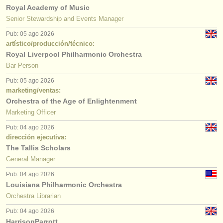
editor:
Royal Academy of Music
Senior Stewardship and Events Manager
anúnciese con nosotros
Pub: 05 ago 2026
find out about our
ATS
artístico/producción/técnico:
Royal Liverpool Philharmonic Orchestra
ATS
faq
Bar Person
Pub: 05 ago 2026
iniciar sesión
marketing/ventas:
Orchestra of the Age of Enlightenment
Marketing Officer
Pub: 04 ago 2026
dirección ejecutiva:
The Tallis Scholars
General Manager
Pub: 04 ago 2026
Louisiana Philharmonic Orchestra
Orchestra Librarian
Pub: 04 ago 2026
HarrisonParrott