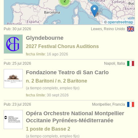
2
concursos: cantantes
(33)
instrumentos en venta
instrumentos robados
©
openstreetmap
Pub: 30 jul 2026
Lewes, Reino Unido
directorios:
Glyndebourne
orquestas y teatros
2027 Festival Chorus Auditions
conservatorios
fecha límite:
16 ago
2026
Pub: 25 jul 2026
Napoli, Italia
jóvenes orquestas
Fondazione Teatro di San Carlo
musicalchairs:
n. 2 Baritoni / n. 2 Baritone
(a tiempo completo, empleo fijo)
acerca de musicalchairs
fecha límite:
30 sept
2026
contáctenos
Pub: 23 jul 2026
Montpellier, Francia
Opéra Orchestre National Montpellier
fuentes rss
Occitanie Pyrénées-Méditerranée
1 poste de Basse 2
noticias sobre música clásica
(a tiempo completo, empleo fijo)