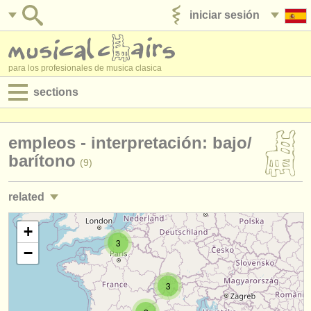
iniciar sesión
anúnciese con nosotros
para los profesionales de musica clasica
sections
anuncios:
empleos - interpretación: bajo/
empleos - interpretación
barítono
(9)
empleos - enseñanza
related
empleos - administración
empleos - enseñanza: bajo/
barítono
+
(4)
degree courses
3
−
cursillos: cantantes
(13)
cursillos
3
degree courses: cantantes
(11)
concursos