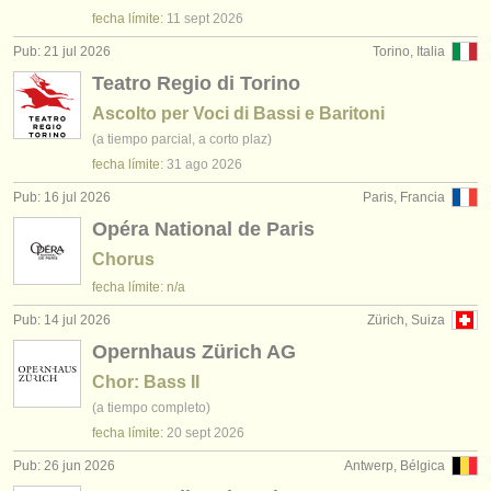
editor:
fecha límite:
11 sept
2026
anúnciese con nosotros
Pub: 21 jul 2026
Torino, Italia
Teatro Regio di Torino
find out about our
ATS
Ascolto per Voci di Bassi e Baritoni
(a tiempo parcial, a corto plaz)
ATS
faq
fecha límite:
31 ago
2026
iniciar sesión
Pub: 16 jul 2026
Paris, Francia
Opéra National de Paris
Chorus
fecha límite: n/a
Pub: 14 jul 2026
Zürich, Suiza
Opernhaus Zürich AG
Chor: Bass II
(a tiempo completo)
fecha límite:
20 sept
2026
Pub: 26 jun 2026
Antwerp, Bélgica