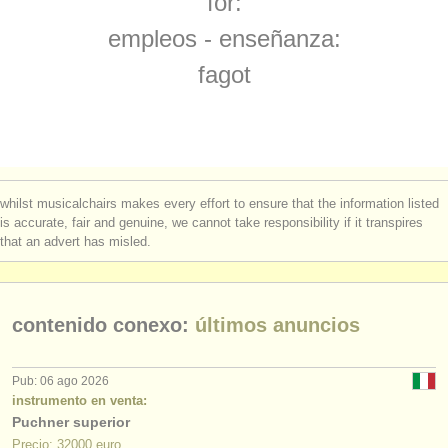
for:
degree courses: baroque bassoon
(1)
instrumentos en venta
empleos - enseñanza:
concurso de fagot
(4)
instrumentos robados
fagot
venta de fagot
directorios:
(74)
orquestas y teatros
fagot perdido
(51)
conservatorios
whilst musicalchairs makes every effort to ensure that the information listed
jóvenes orquestas
is accurate, fair and genuine, we cannot take responsibility if it transpires
that an advert has misled.
musicalchairs:
acerca de musicalchairs
contenido conexo:
últimos anuncios
contáctenos
fuentes rss
Pub: 06 ago 2026
instrumento en venta:
Puchner superior
noticias sobre música clásica
Precio: 32000 euro