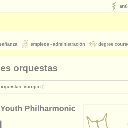
anú
nseñanza
empleos - administración
degree cours
robados
nes orquestas
jóvenes orquestas
orquestas: europa
(4)
fuentes rss
noticias sobre música clásica
c Youth Philharmonic
ut our
ATS
ATS
faq
iniciar sesión