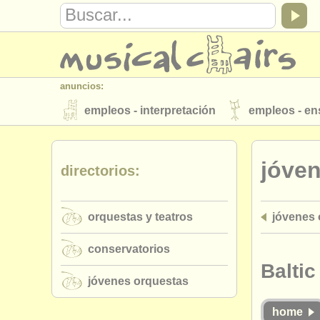
anuncios:
empleos - interpretación
empleos - e
instrumentos en venta
instrumentos 
jóve
directorios:
directorios:
orquestas y teatros
conservatorios
orquestas y teatros
jóvenes 
musicalchairs:
acerca de musicalchairs
contáctenos
conservatorios
editor:
Balti
jóvenes orquestas
anúnciese con nosotros
find out abo
home