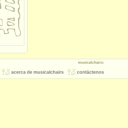
musicalchairs:
acerca de musicalchairs
contáctenos