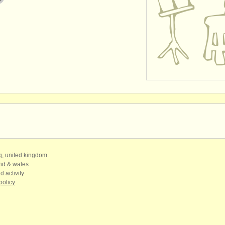
qq, united kingdom.
and & wales
d activity
policy