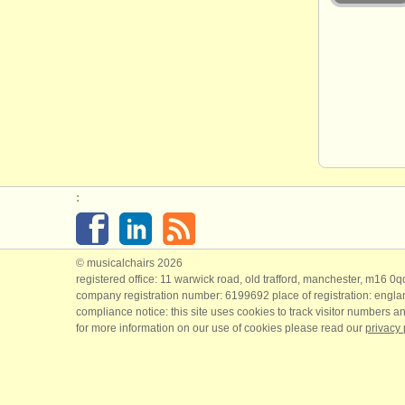
:
© musicalchairs 2026
registered office: 11 warwick road, old trafford, manchester, m16 0
company registration number: ​6199692 place of registration: engl
compliance notice: ​this site uses cookies to track visitor numbers an
for more information on our use of cookies please read our
privacy 