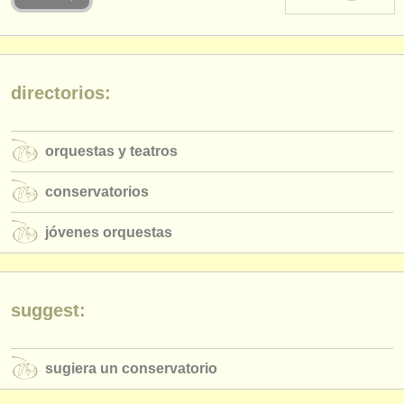
instrumentos en venta
instrumentos robados
directorios:
directorios:
orquestas y teatros
orquestas y teatros
conservatorios
conservatorios
jóvenes orquestas
jóvenes orquestas
musicalchairs:
acerca de musicalchairs
contáctenos
suggest:
fuentes rss
sugiera un conservatorio
noticias sobre música clásica