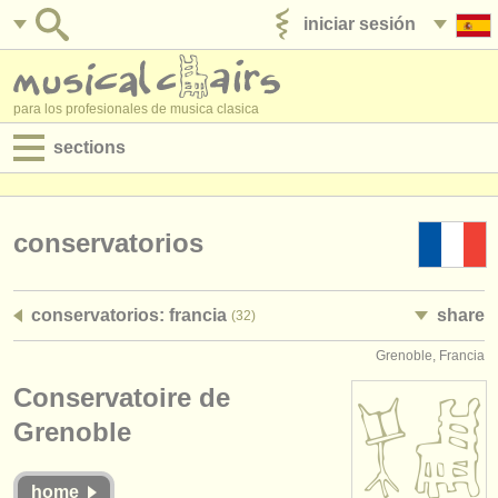
iniciar sesión
anúnciese con nosotros
para los profesionales de musica clasica
sections
anuncios:
empleos - interpretación
conservatorios
empleos - enseñanza
conservatorios: francia
share
(32)
empleos - administración
Grenoble, Francia
degree courses
Conservatoire de
cursillos
Grenoble
concursos
home