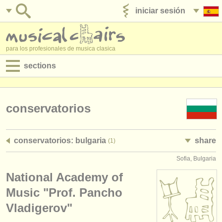
iniciar sesión
anúnciese con nosotros
para los profesionales de musica clasica
sections
anuncios:
empleos - interpretación
conservatorios
empleos - enseñanza
conservatorios: bulgaria
share
(1)
empleos - administración
Sofia, Bulgaria
degree courses
National Academy of
cursillos
Music "Prof. Pancho
Vladigerov"
concursos