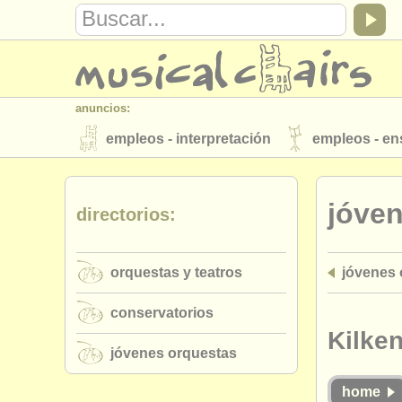
anuncios:
empleos - interpretación
empleos - e
instrumentos en venta
instrumentos 
jóve
directorios:
directorios:
orquestas y teatros
conservatorios
orquestas y teatros
jóvenes 
musicalchairs:
acerca de musicalchairs
contáctenos
conservatorios
editor:
Kilke
jóvenes orquestas
anúnciese con nosotros
find out abo
home