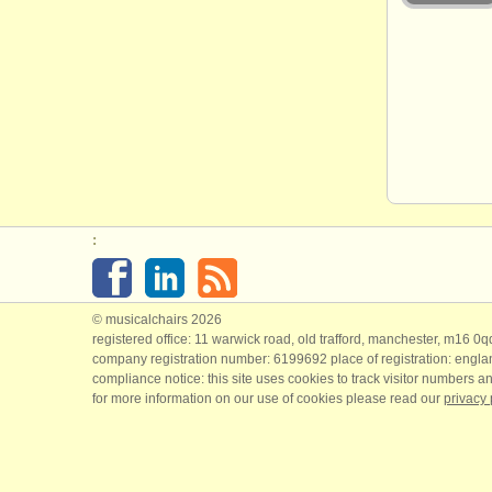
:
© musicalchairs 2026
registered office: 11 warwick road, old trafford, manchester, m16 0
company registration number: ​6199692 place of registration: engl
compliance notice: ​this site uses cookies to track visitor numbers an
for more information on our use of cookies please read our
privacy 