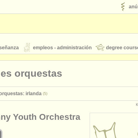
anú
nseñanza
empleos - administración
degree cours
robados
nes orquestas
jóvenes orquestas
orquestas: irlanda
(5)
fuentes rss
noticias sobre música clásica
K
nny Youth Orchestra
ut our
ATS
ATS
faq
iniciar sesión