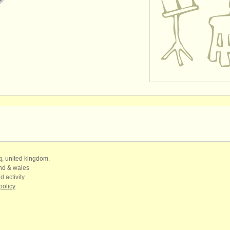
qq, united kingdom.
and & wales
d activity
policy