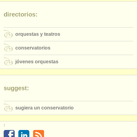
editor:
anúnciese con nosotros
directorios:
find out about our
ATS
orquestas y teatros
ATS
faq
conservatorios
iniciar sesión
jóvenes orquestas
suggest:
sugiera un conservatorio
: