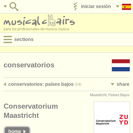
iniciar sesión
anúnciese con nosotros
para los profesionales de musica clasica
sections
anuncios:
empleos - interpretación
conservatorios
empleos - enseñanza
conservatorios: países bajos
share
(14)
empleos - administración
Maastricht, Países Bajos
degree courses
Conservatorium
cursillos
Maastricht
concursos
home