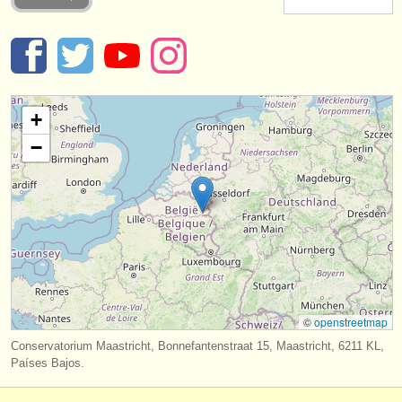
instrumentos en venta
instrumentos robados
directorios:
+
orquestas y teatros
−
conservatorios
jóvenes orquestas
musicalchairs:
acerca de musicalchairs
contáctenos
©
openstreetmap
fuentes rss
Conservatorium Maastricht, Bonnefantenstraat 15, Maastricht, 6211 KL,
Países Bajos.
noticias sobre música clásica