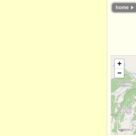
home
+
−