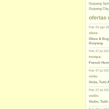
Guiyang Symp
Guiyang City
ofertas 
Pub: 05 ago 2
oboe:
Oboe & Engl
Guiyang
Pub: 07 jul 20
trompa:
French Horn
Pub: 07 jul 20
viola:
Viola, Tutti
Pub: 07 jul 20
violín:
Violin, Tutt