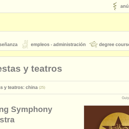
anú
nseñanza
empleos - administración
degree cours
robados
stas y teatros
jóvenes orquestas
s y teatros: china
(25)
fuentes rss
noticias sobre música clásica
Guiy
ng Symphony
ut our
ATS
ATS
faq
iniciar sesión
stra