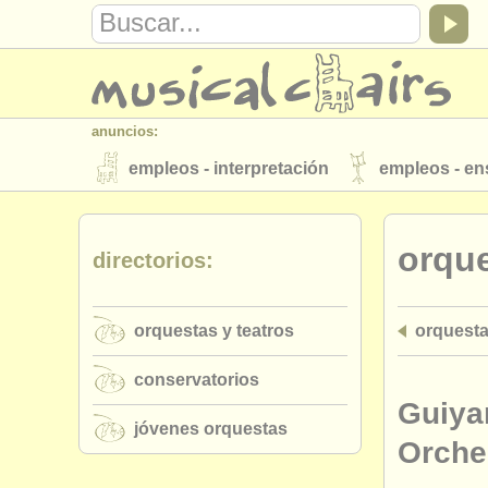
anuncios:
empleos - interpretación
empleos - e
instrumentos en venta
instrumentos 
orque
directorios:
directorios:
orquestas y teatros
conservatorios
orquestas y teatros
orquesta
musicalchairs:
acerca de musicalchairs
contáctenos
conservatorios
editor:
Guiya
jóvenes orquestas
anúnciese con nosotros
find out abo
Orche