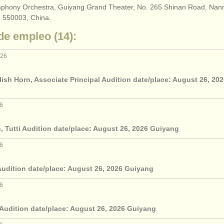
hony Orchestra, Guiyang Grand Theater, No. 265 Shinan Road, Nanmi
, 550003, China.
de empleo (14):
026
ish Horn, Associate Principal Audition date/place: August 26, 20
26
, Tutti Audition date/place: August 26, 2026 Guiyang
26
 Audition date/place: August 26, 2026 Guiyang
26
i Audition date/place: August 26, 2026 Guiyang