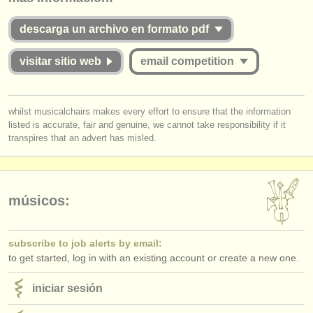
editor:
descarga un archivo en formato pdf
anúnciese con nosotros
find out about our
ATS
visitar sitio web
email competition
ATS
faq
you must be logged in to send a message.
whilst musicalchairs makes every effort to ensure that the information
iniciar sesión
listed is accurate, fair and genuine, we cannot take responsibility if it
log in
or
create an account
to continue.
transpires that an advert has misled.
músicos:
subscribe to job alerts by email:
to get started, log in with an existing account or create a new one.
iniciar sesión