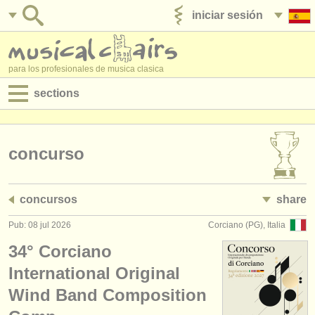
iniciar sesión
anúnciese con nosotros
para los profesionales de musica clasica
sections
anuncios:
empleos - interpretación
concurso
empleos - enseñanza
concursos
share
empleos - administración
Pub: 08 jul 2026
Corciano (PG), Italia
degree courses
34° Corciano
cursillos
International Original
Wind Band Composition
concursos