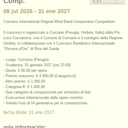
Comp.
instrumentos en venta
08 jul
2026
-
31 ene
2027
instrumentos robados
Corciano International Original Wind Band Composition Competition
directorios:
Il concorso è organizzato a Corciano (Perugia, Umbria, Italia) dalla Pro
orquestas y teatros
Loco Corcianese, con il Comune di Corciano e il sostegno della Regione
Umbria, in collaborazione con il Concorso Bandistico Internazionale
"Flicorno d'Oro" di Riva del Garda.
conservatorios
- Luogo: Corciano (Perugia)
jóvenes orquestas
- Scadenza: 31 gennaio 2027 (ore 23:59)
- Quota: € 80,00 per opera
musicalchairs:
- Premio massimo: € 4.000,00 (Categoria A)
- Altro premio: € 1.000,00
acerca de musicalchairs
- Categoria B: € 1.000,00
- Due categorie di composizione per orchestra di fiati
contáctenos
- Esecuzione internazionale delle opere vincitrici
- Vietato l'uso di IA generativa per la composizione.
fuentes rss
fecha límite:
31 ene
2027
noticias sobre música clásica
más información: