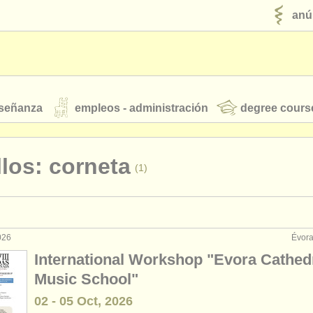
anú
nseñanza
empleos - administración
degree cours
robados
llos: corneta
(1)
jóvenes orquestas
fuentes rss
noticias sobre música clásica
026
Évora
interpretación: trompeta
(25)
International Workshop "Evora Cathed
enseñanza: trompeta
(2)
Music School"
ut our
ATS
ATS
faq
iniciar sesión
02 - 05 Oct, 2026
terclass trompeta
(7)