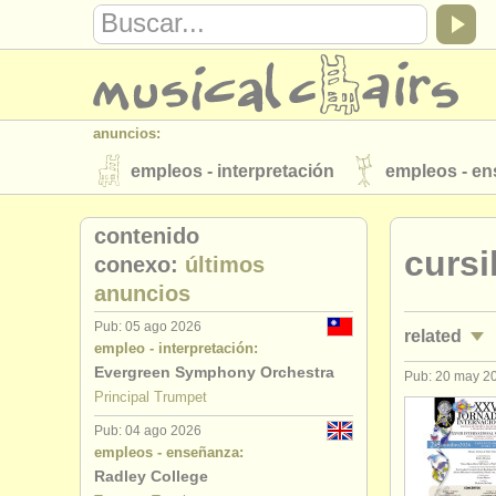
anuncios:
empleos - interpretación
empleos - e
instrumentos en venta
instrumentos 
contenido
cursi
directorios:
conexo:
últimos
anuncios
orquestas y teatros
conservatorios
Pub: 05 ago 2026
related
musicalchairs:
empleo - interpretación:
acerca de musicalchairs
contáctenos
Evergreen Symphony Orchestra
Pub: 20 may 2
empleos - 
Principal Trumpet
editor:
Pub: 04 ago 2026
empleos - 
anúnciese con nosotros
find out abo
empleos - enseñanza:
Radley College
cursos/
mas