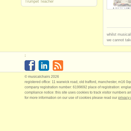
Trumpet Teacher
cursillos: 
degree cou
whilst musical
degree cou
we cannot take
degree cou
:
degree cou
concurso 
© musicalchairs 2026
registered office: 11 warwick road, old trafford, manchester, m16 0
venta de t
company registration number: ​6199692 place of registration: engl
compliance notice: ​this site uses cookies to track visitor numbers an
for more information on our use of cookies please read our
privacy 
trompeta p