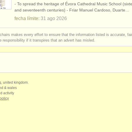
- To spread the heritage of Évora Cathedral Music School (sixt
cornet
(1)
and seventeenth centuries) - Friar Manuel Cardoso, Duarte…
fecha límite:
31 ago
2026
rses: trompeta
(10)
chairs makes every effort to ensure that the information listed is accurate, fa
rses: corneta
(1)
 responsibility if it transpires that an advert has misled.
rses: natural trumpet
(1)
rses: cornet
(8)
de trompeta
(4)
qq, united kingdom.
rompeta
(2)
and & wales
d activity
policy
erdido
(53)